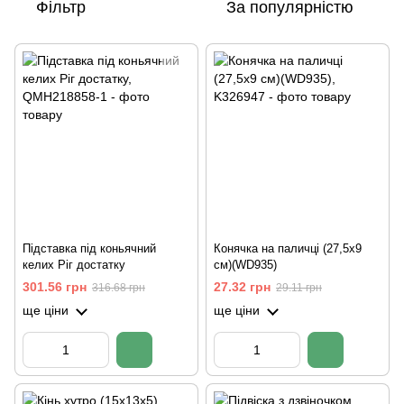
Фільтр
За популярністю
Підставка під коньячний
Конячка на паличці (27,5х9
келих Ріг достатку
см)(WD935)
301.56 грн
27.32 грн
316.68 грн
29.11 грн
ще ціни
ще ціни