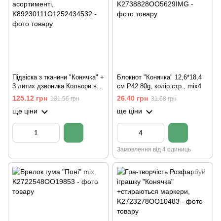
Підвіска з тканини "Конячка" +
Блокнот "Конячка" 12,6*18,4
3 литих дзвоника Кольори в
см P42 80g, колір.стр., mix4
асортименті
125.12 грн
26.40 грн
131.56 грн
31.68 грн
ще ціни
ще ціни
Замовлення від 4 одиниць