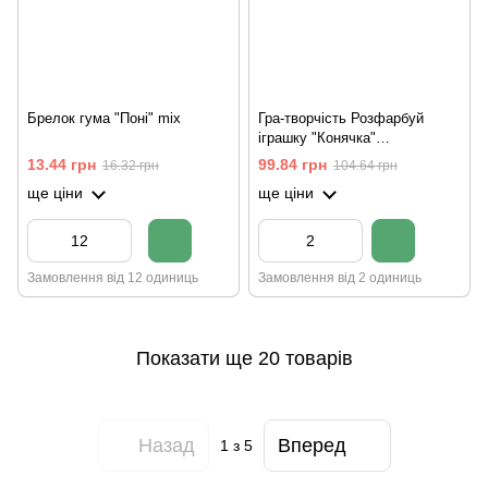
Брелок гума "Поні" mix
Гра-творчість Розфарбуй
іграшку "Конячка"
+стираються маркери
13.44 грн
99.84 грн
16.32 грн
104.64 грн
ще ціни
ще ціни
Замовлення від 12 одиниць
Замовлення від 2 одиниць
Показати ще 20 товарів
Назад
Вперед
1
з 5