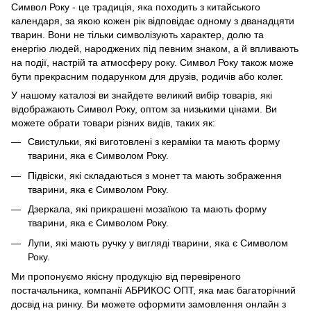
Символ Року - це традиція, яка походить з китайського
календаря, за якою кожен рік відповідає одному з дванадцяти
тварин. Вони не тільки символізують характер, долю та
енергію людей, народжених під певним знаком, а й впливають
на події, настрій та атмосферу року. Символ Року також може
бути прекрасним подарунком для друзів, родичів або колег.
У нашому каталозі ви знайдете великий вибір товарів, які
відображають Символ Року, оптом за низькими цінами. Ви
можете обрати товари різних видів, таких як:
Свистульки, які виготовлені з кераміки та мають форму
тварини, яка є Символом Року.
Підвіски, які складаються з монет та мають зображення
тварини, яка є Символом Року.
Дзеркала, які прикрашені мозаїкою та мають форму
тварини, яка є Символом Року.
Лупи, які мають ручку у вигляді тварини, яка є Символом
Року.
Ми пропонуємо якісну продукцію від перевіреного
постачальника, компанії АБРИКОС ОПТ, яка має багаторічний
досвід на ринку. Ви можете оформити замовлення онлайн з