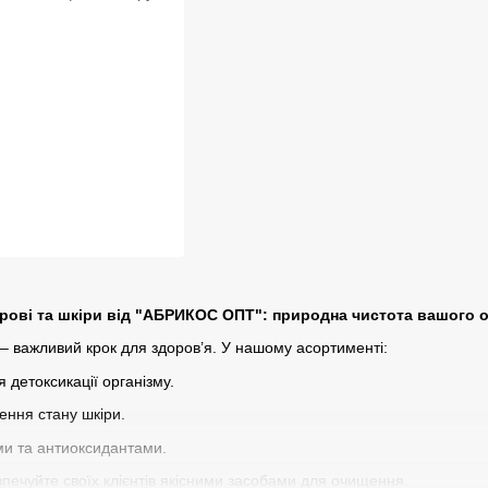
рові та шкіри від "АБРИКОС ОПТ": природна чистота вашого о
– важливий крок для здоров’я. У нашому асортименті:
 детоксикації організму.
ння стану шкіри.
ми та антиоксидантами.
печуйте своїх клієнтів якісними засобами для очищення.