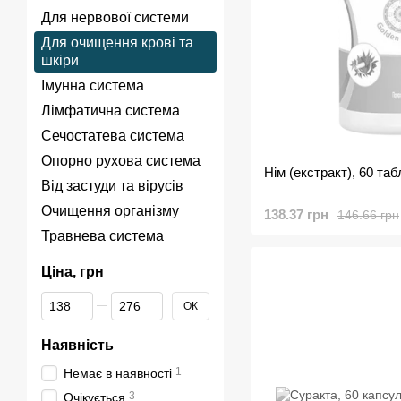
Для нервової системи
Для очищення крові та
шкіри
Імунна система
Лімфатична система
Сечостатева система
Опорно рухова система
Нім (екстракт), 60 та
Від застуди та вірусів
Очищення організму
138.37 грн
146.66 грн
Травнева система
Ціна, грн
Від Ціна, грн
До Ціна, грн
ОК
Наявність
1
Немає в наявності
3
Очікується