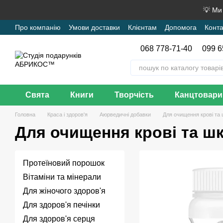
Перейти до основного контенту
💡 Ми
Про компанію
Умови доставки
Клієнтам
Допомога
Конта
068 778-71-40
099 6
Свята
Книги
Творчість
Канцтовари
Головна
Краса і здоров'я
Аюрведичні добавки
Для очищення крові та 
Для очищення крові та шк
Протеїновий порошок
Вітаміни та мінерали
Для жіночого здоров'я
Для здоров'я печінки
Для здоров'я серця