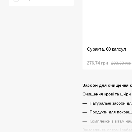
Суракта, 60 капсул
276.74 грн
293.33 грн
Засоби для очищення к
Очищення крові та шкіри 
Натуральні засоби для
Продукти для покраще
Комплекси з вітаміна
Замовляйте оптом і забез