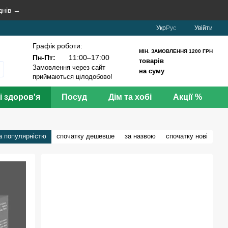
днів →
Укр
Рус
Увійти
Графік роботи:
МІН. ЗАМОВЛЕННЯ 1200 ГРН
Пн-Пт:
11:00–17:00
товарів
Замовлення через сайт
на суму
приймаються цілодобово!
і здоров'я
Посуд
Дім та хобі
Акції %
а популярністю
спочатку дешевше
за назвою
спочатку нові