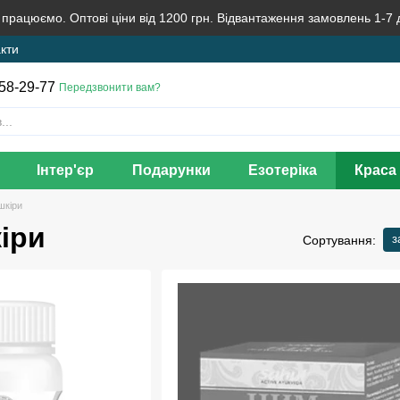
 працюємо. Оптові ціни від 1200 грн. Відвантаження замовлень 1-7 
кти
58-29-77
Передзвонити вам?
Інтер'єр
Подарунки
Езотеріка
Краса 
шкіри
іри
з
Сортування: