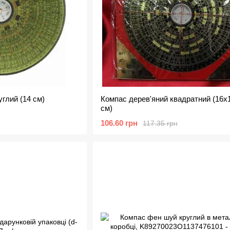
глий (14 см)
Компас дерев'яний квадратний (16х
см)
106.60 грн
117.35 грн