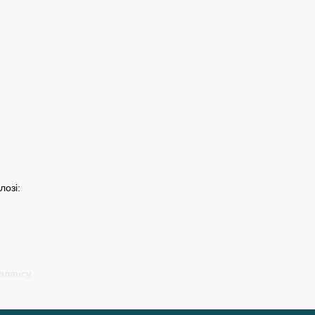
лозі:
алансу.