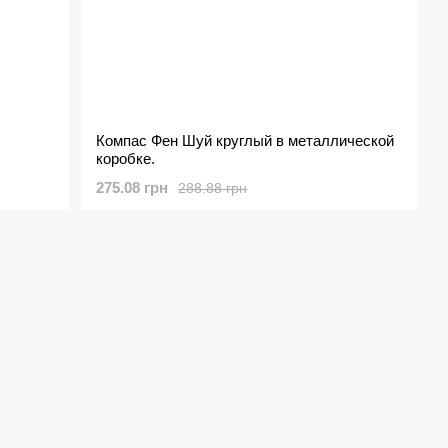
Компас Фен Шуй круглый в металлической
коробке.
275.08 грн
288.88 грн