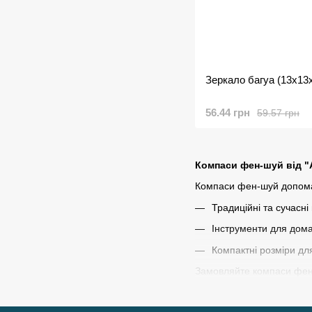
Зеркало багуа (13х13
56.44 грн
59.57 грн
Компаси фен-шуй від "
Компаси фен-шуй допомаг
Традиційні та сучасні
Інструменти для дом
Компактні розміри дл
Замовляйте компаси фен-