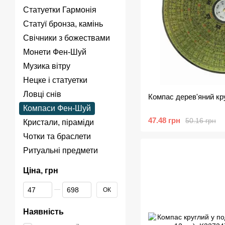
Статуетки Гармонія
Статуї бронза, камінь
Свічники з божествами
Монети Фен-Шуй
Музика вітру
Нецке і статуетки
Ловці снів
Компас дерев'яний кру
Компаси Фен-Шуй
47.48 грн
50.16 грн
Кристали, піраміди
Чотки та браслети
Ритуальні предмети
Ціна, грн
Від Ціна, грн
До Ціна, грн
ОК
Наявність