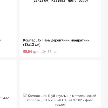
й
Компас Ло Пань дерев'яний квадратний
(13х13 см)
98.54 грн
104.36 грн