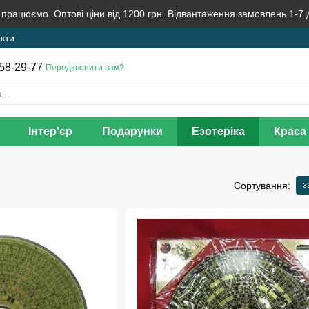
 працюємо. Оптові ціни від 1200 грн. Відвантаження замовлень 1-7 
кти
58-29-77
Передзвонити вам?
Інтер'єр
Подарунки
Езотеріка
Краса 
з
Сортування: