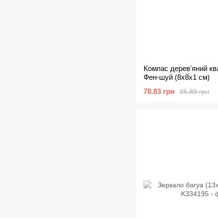
Компас дерев'яний кв
Фен-шуй (8х8х1 см)
78.83 грн
86.89 грн