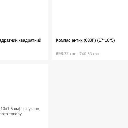
адратний квадратний
Компас антик (039F) (17*18*5)
698.72 грн
740.83 грн