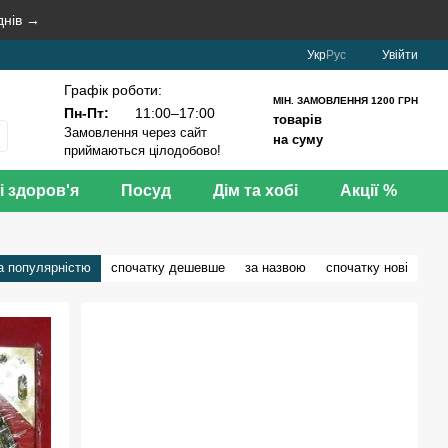
днів →
Укр
Рус
Увійти
Графік роботи:
МІН. ЗАМОВЛЕННЯ 1200 ГРН
Пн-Пт:
11:00–17:00
товарів
Замовлення через сайт
на суму
приймаються цілодобово!
і здоров'я
Посуд
Дім та хобі
Акції %
а популярністю
спочатку дешевше
за назвою
спочатку нові