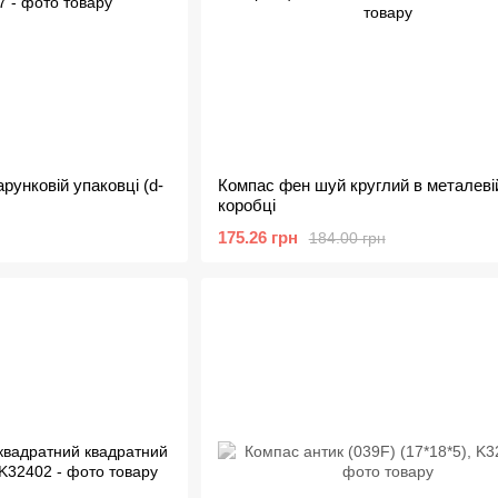
рунковій упаковці (d-
Компас фен шуй круглий в металеві
коробці
175.26 грн
184.00 грн