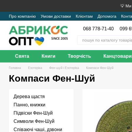
Перейти до основного контенту
💡 Ми
Про компанію
Умови доставки
Клієнтам
Допомога
Конта
068 778-71-40
099 6
Свята
Книги
Творчість
Канцтовари
Головна
Езотеріка
Фен-шуй і Езотеріка
Компаси Фен-Шуй
Компаси Фен-Шуй
Дерева щастя
Панно, книжки
Підвіски Фен-Шуй
Символи Фен-Шуй
Співаючі чаші, дзвони