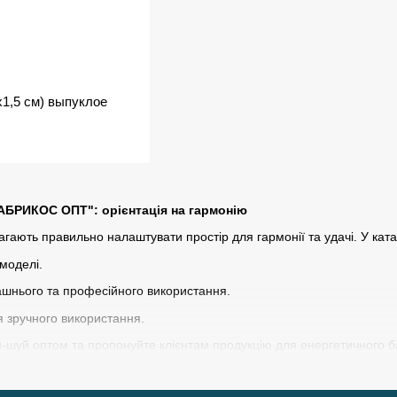
х1,5 см) выпуклое
АБРИКОС ОПТ": орієнтація на гармонію
ають правильно налаштувати простір для гармонії та удачі. У ката
 моделі.
ашнього та професійного використання.
я зручного використання.
шуй оптом та пропонуйте клієнтам продукцію для енергетичного б