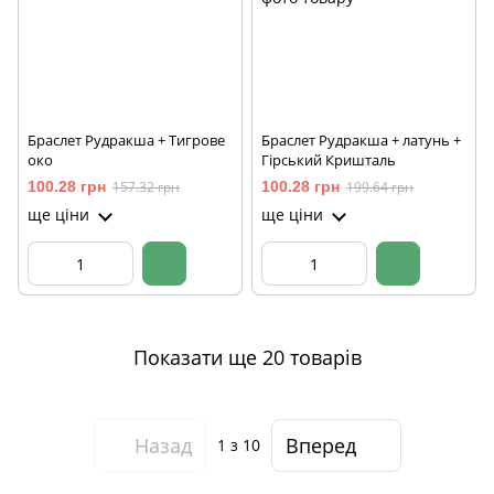
Браслет Рудракша + Тигрове
Браслет Рудракша + латунь +
око
Гірський Кришталь
100.28 грн
157.32 грн
100.28 грн
199.64 грн
ще ціни
ще ціни
Показати ще 20 товарів
Назад
Вперед
1
з 10