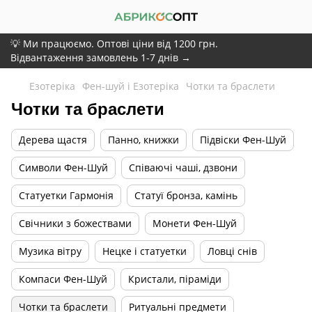
💡 Ми працюємо. Оптові ціни від 1200 грн.
Відвантаження замовлень 1-7 днів →
Езотеріка
Фен-шуй і Езотеріка
Чотки та браслети
Чотки та браслети
Дерева щастя
Панно, книжки
Підвіски Фен-Шуй
Символи Фен-Шуй
Співаючі чаші, дзвони
Статуетки Гармонія
Статуї бронза, камінь
Свічники з божествами
Монети Фен-Шуй
Музика вітру
Нецке і статуетки
Ловці снів
Компаси Фен-Шуй
Кристали, піраміди
Чотки та браслети
Ритуальні предмети