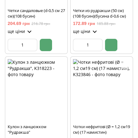
Четки сандаловые (d-0,5 см 27
Четки из рудракши (50 см)
см)(108 бусин)
(108 бусин)(бусина d-0,6 см)
204.69 грн
216.78 грн
172.89 грн
185.88 грн
ще ціни
ще ціни
Кулон з ланцюжком
Чотки нефритові (Ø = 1,2 см19
"Рудракша"
см) (17 намистин)