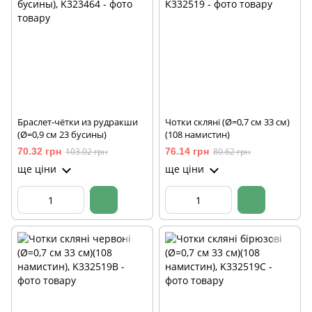
Браслет-чётки из рудракши
Чотки скляні (Ø=0,7 см 33 см)
(Ø=0,9 см 23 бусины)
(108 намистин)
70.32 грн
103.02 грн
76.14 грн
80.62 грн
ще ціни
ще ціни