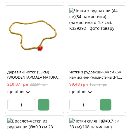
Дерев'яні чотки (53 см)
Чотки з рудракши (44 см)(54
(WOODEN JAPMALA NATURAL
намистини)(намистина d-1,7
{LARGE})
см)
210.07 грн
222.61 грн
99.43 грн
152.73 грн
ще ціни
ще ціни