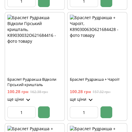
Браслет Рудракша Відколи
Браслет Рудракша + Чароїт
Гірський кришталь
100.28 грн
162.38 грн
100.28 грн
157.32 грн
ще ціни
ще ціни