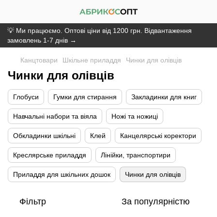
💡 Ми працюємо. Оптові ціни від 1200 грн. Відвантаження
замовлень 1-7 днів →
Канцтовари
Шкільне приладдя
Чинки для олівців
Чинки для олівців
Глобуси
Гумки для стирання
Закладинки для книг
Навчальні набори та віяла
Ножі та ножиці
Обкладинки шкільні
Клей
Канцелярські коректори
Креслярське приладдя
Лінійки, транспортири
Приладдя для шкільних дошок
Чинки для олівців
Фільтр
За популярністю