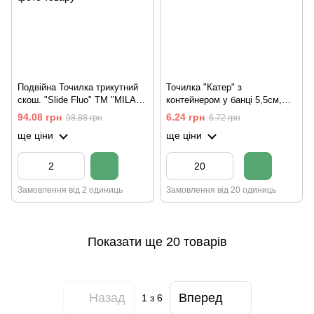
Подвійна Точилка трикутний
Точилка "Катер" з
скош. "Slide Fluo" ТМ "MILAN"
контейнером у банці 5,5см,
7*2,7*2,7 см
mix
94.08 грн
6.24 грн
98.88 грн
6.72 грн
ще ціни
ще ціни
Замовлення від 2 одиниць
Замовлення від 20 одиниць
Показати ще 20 товарів
Назад
Вперед
1
з 6