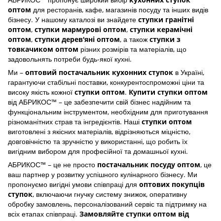
кухонних ступок
для ресторанів, кафе, магазинів посуду та інших видів
оптом
бізнесу. У нашому каталозі ви знайдете
ступки гранітні
,
,
оптом
ступки мармурові оптом
ступки керамічні
,
, а також
оптом
ступки дерев'яні оптом
ступки з
різних розмірів та матеріалів, що
товкачиком оптом
задовольнять потреби будь-якої кухні.
Ми –
в Україні,
оптовий постачальник кухонних ступок
гарантуючи стабільні поставки, конкурентоспроможні ціни та
високу якість кожної
.
ступки оптом
Купити ступки оптом
від АБРИКОС™ – це забезпечити свій бізнес надійним та
функціональним інструментом, необхідним для приготування
різноманітних страв та інгредієнтів. Наші
ступки оптом
виготовлені з якісних матеріалів, відрізняються міцністю,
довговічністю та зручністю у використанні, що робить їх
вигідним вибором для професійної та домашньої кухні.
АБРИКОС™ – це не просто
, це
постачальник посуду оптом
ваш партнер у розвитку успішного кулінарного бізнесу. Ми
пропонуємо вигідні умови співпраці для
оптових покупців
, включаючи гнучку систему знижок, оперативну
ступок
обробку замовлень, персоналізований сервіс та підтримку на
всіх етапах співпраці.
Замовляйте ступки оптом від