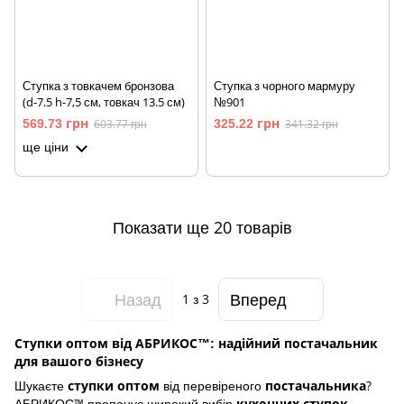
Ступка з товкачем бронзова
Ступка з чорного мармуру
(d-7.5 h-7,5 см, товкач 13.5 см)
№901
569.73 грн
603.77 грн
325.22 грн
341.32 грн
ще ціни
Показати ще 20 товарів
Назад
Вперед
1
з 3
Ступки оптом від АБРИКОС™: надійний постачальник
для вашого бізнесу
Шукаєте
від перевіреного
?
ступки оптом
постачальника
АБРИКОС™ пропонує широкий вибір