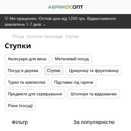
💡 Ми працюємо. Оптові ціни від 1200 грн. Відвантаження
замовлень 1-7 днів →
Посуд
Кухонне приладдя
Ступки
Ступки
Аксесуари для вина
Металевий посуд
Посуд із дерева
Ступки
Цукерниці та фруктовниці
Турки та кавомолки
Підставки під гаряче
Предмети для сервірування
Штопори та відкривачки
Різне (посуд)
Фільтр
За популярністю