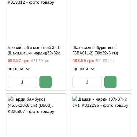
Ігровий набір магнітний 3 в1
Шахи скляні бурштинові
(Шахи,шашки,нарди)(32х32х2
(GBA01L-2) (39х39х6 см)
см)(4850)
592.57 грн
493.59 грн
651.69 грн
511.05 грн
ще ціни
ще ціни