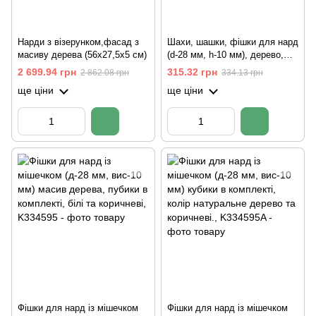
Нарди з візерунком,фасад з
Шахи, шашки, фішки для нард
масиву дерева (56х27,5х5 см)
(d-28 мм, h-10 мм), дерево,
покрите олією 32 шт. у наборі
2 699.94 грн
315.32 грн
2 862.08 грн
334.13 грн
ще ціни
ще ціни
Фішки для нард із мішечком
Фішки для нард із мішечком