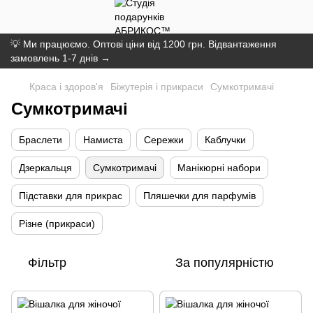
💡 Ми працюємо. Оптові ціни від 1200 грн. Відвантаження
замовлень 1-7 днів →
Краса і здоров'я
Біжутерія і прикраси
Сумкотримачі
Сумкотримачі
Браслети
Намиста
Сережки
Каблучки
Дзеркальця
Сумкотримачі
Манікюрні набори
Підставки для прикрас
Пляшечки для парфумів
Різне (прикраси)
Фільтр
За популярністю