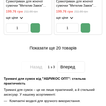
Сумкотримач для жіночої
Сумкотримач для жіночої
сумочки "Метелик-Замок"
сумочки "Метелик-Замок"
біло-синій (6,5х4,5х1,5 см)
жовто-фіолетовий (6,5х4,5х1,5
199.76 грн
199.76 грн
211.86 грн
211.86 грн
см)
ще ціни
ще ціни
Показати ще 20 товарів
Назад
Вперед
1
з 3
Тримачі для сумок від "АБРИКОС ОПТ": стильна
практичність
Тримачі для сумок – це не лише практичний, а й стильний
аксесуар. У нашому асортименті:
Компактні моделі для зручного використання.