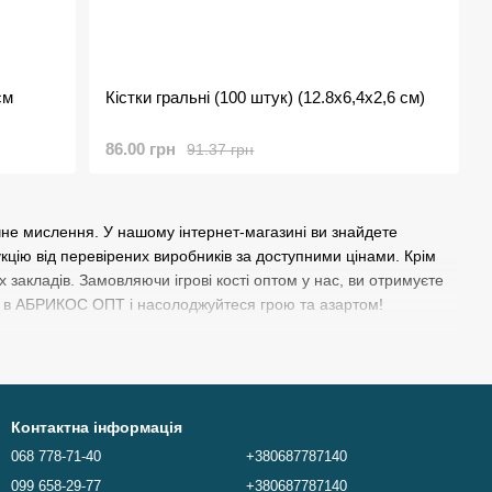
см
Кістки гральні (100 штук) (12.8х6,4х2,6 см)
86.00 грн
91.37 грн
егічне мислення. У нашому інтернет-магазині ви знайдете
укцію від перевірених виробників за доступними цінами. Крім
х закладів. Замовляючи ігрові кості оптом у нас, ви отримуєте
ості в АБРИКОС ОПТ і насолоджуйтеся грою та азартом!
Контактна інформація
068 778-71-40
+380687787140
099 658-29-77
+380687787140