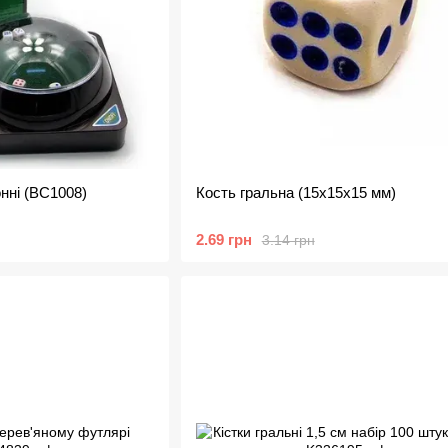
онні (BC1008)
Кость гральна (15х15х15 мм)
2.69 грн
3.14 грн