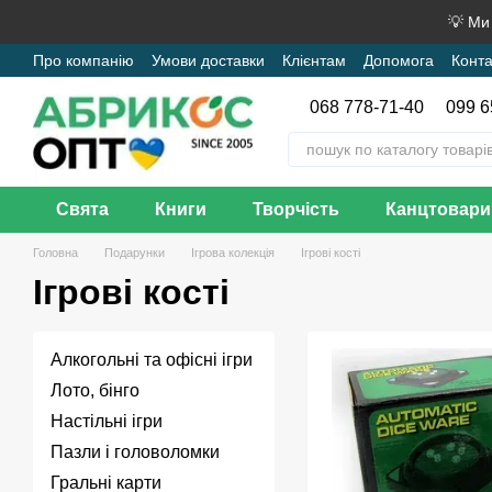
Перейти до основного контенту
💡 Ми
Про компанію
Умови доставки
Клієнтам
Допомога
Конта
068 778-71-40
099 6
Свята
Книги
Творчість
Канцтовари
Головна
Подарунки
Ігрова колекція
Ігрові кості
Ігрові кості
Алкогольні та офісні ігри
Лото, бінго
Настільні ігри
Пазли і головоломки
Гральні карти