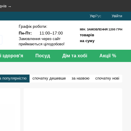
днів →
Укр
Рус
Увійти
Графік роботи:
МІН. ЗАМОВЛЕННЯ 1200 ГРН
Пн-Пт:
11:00–17:00
товарів
Замовлення через сайт
на суму
приймаються цілодобово!
і здоров'я
Посуд
Дім та хобі
Акції %
а популярністю
спочатку дешевше
за назвою
спочатку нові