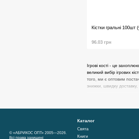
Кістки гральні 100шт 
96.03 грн
Ігрові кості - це захоплю
великий вибір ігрових кі
того, ми є оптовим постач
знижки, швидку доставку,
Каталог
Свята
© «АБРИКОС ОПТ» 2005—2026.
Книги
Всі права захищені