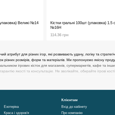
(упаковка) Великі №14
Кістки гральні 100шт (упаковка) 1.5 
№16Н
114.36 грн
ючий атрибут для різних ігор, які розвивають удачу, логіку та страт
сток різних розмірів, форм та матеріалів. Ми пропонуємо якісну прод
альником ігрових кісток для магазинів, супермаркетів, кафе та інши
 гарантію якості та консультацію. Не зволікайте, обирайте ігрові к
Клієнтам
Езотеріка
Вхід до кабінету
Краса і здоров'я
Про компанію