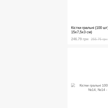
Кістки гральні (100 шт
15х7,5х3 см)
246.79 грн
255.75 грн