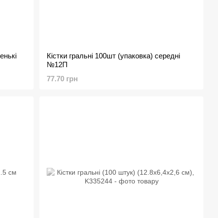
енькі
Кістки гральні 100шт (упаковка) середні
№12П
77.70 грн