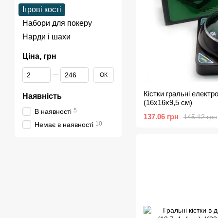
Ігрові кості
Набори для покеру
Нарди і шахи
Ціна, грн
Від Ціна, грн
До Ціна, грн
ОК
Кістки гральні електр
Наявність
(16х16х9,5 см)
5
В наявності
137.06 грн
145.12 грн
10
Немає в наявності