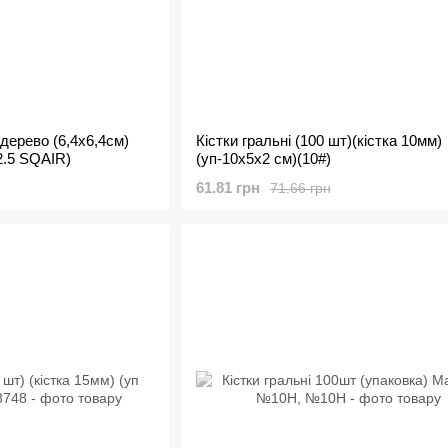
 дерево (6,4х6,4см)
Кістки гральні (100 шт)(кістка 10мм)
.5 SQAIR)
(уп-10х5х2 см)(10#)
61.81 грн
71.66 грн