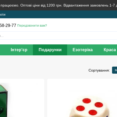
 працюємо. Оптові ціни від 1200 грн. Відвантаження замовлень 1-7 
кти
58-29-77
Передзвонити вам?
Інтер'єр
Подарунки
Езотеріка
Краса 
з
Сортування: