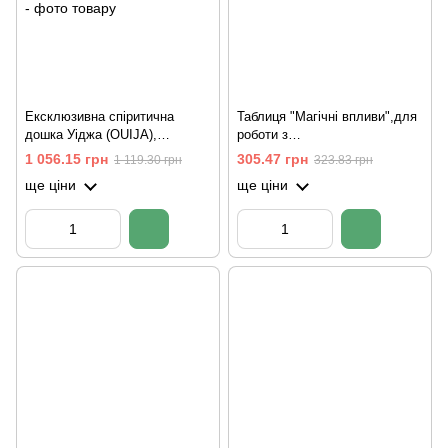
Ексклюзивна спіритична
Таблиця "Магічні впливи",для
дошка Уіджа (OUIJA),
роботи з
(46×30×1,8 см), масив вільхи,
маятником(26*26*0,8см)
1 056.15 грн
305.47 грн
1 119.30 грн
323.83 грн
різьблена, покрита
ще ціни
ще ціни
тонуванням (ціна