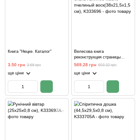
Книга "Нецке. Каталог"
Велесова книга
реконструкция страницы
ольха льняное масло
3.50 грн
569.28 грн
3.68 грн
603.32 грн
пчелиный воск(38х21,5х1,5
ще ціни
ще ціни
см)