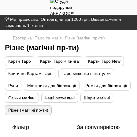
💡 Ми працюємо. Оптові ціни від 1200 грн. Відвантаження
замовлень 1-7 днів →
Езотеріка
Таро та магія
Різне (магічні пр-ти)
Різне (магічні пр-ти)
Карти Таро
Карти Таро + Книга
Карти Таро New
Книги по Картам Таро
Таро мішечки і шкатулки
Руни
Маятники для біолокації
Рамки для біолокації
Свічки магічні
Чаші ритуальні
Шари магічні
Різне (магічні пр-ти)
Фільтр
За популярністю