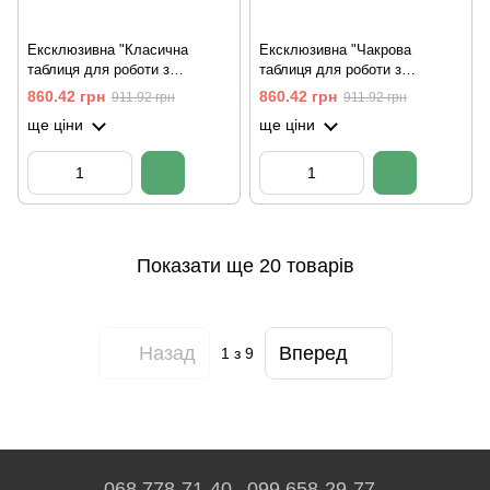
Ексклюзивна "Класична
Ексклюзивна "Чакрова
таблиця для роботи з
таблиця для роботи з
маятником" (29*29*1.8см),
маятником" (29*20*1.8см),
860.42 грн
860.42 грн
911.92 грн
911.92 грн
масив вільхи, різьблена,
масив вільхи, різьблена
ще ціни
ще ціни
покрита олією та бджолиним
воском
Показати ще 20 товарів
Назад
Вперед
1
з 9
068 778-71-40
099 658-29-77