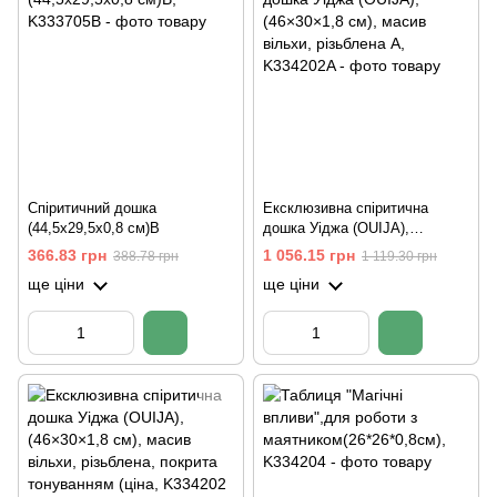
Спіритичний дошка
Ексклюзивна спіритична
(44,5х29,5х0,8 см)B
дошка Уіджа (OUIJA),
(46×30×1,8 см), масив вільхи,
366.83 грн
1 056.15 грн
388.78 грн
1 119.30 грн
різьблена A
ще ціни
ще ціни