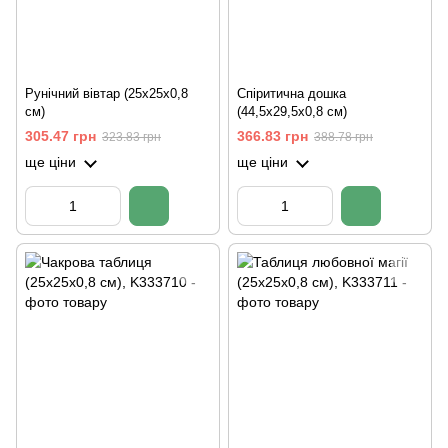
Рунічний вівтар (25х25х0,8
Спіритична дошка
см)
(44,5х29,5х0,8 см)
305.47 грн
366.83 грн
323.83 грн
388.78 грн
ще ціни
ще ціни