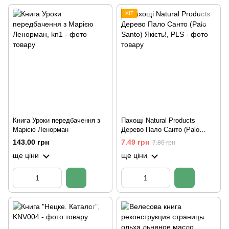
ХІТ
Книга Уроки передбачення з
Пахощі Natural Products
Марією Ленорман
Дерево Пало Санто (Palo
Santo) Якість!
143.00 грн
7.49 грн
7.86 грн
ще ціни
ще ціни