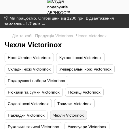
💡 Ми працюємо. Оптові ціни від 1200 грн. Відвантаження
замовлень 1-7 днів →
Дім та хобі
Продукція Victorinox
Чехли Victorinox
Чехли Victorinox
Ножі Ukraine Victorinox
Кухонні ножі Victorinox
Складні ножі Victorinox
Універсальні ножі Victorinox
Подарункові набори Victorinox
Рюкзаки та сумки Victorinox
Ножиці Victorinox
Садові ножі Victorinox
Точилки Victorinox
Накладки Victorinox
Чехли Victorinox
Рукавичкі захисні Victorinox
Аксесуари Victorinox