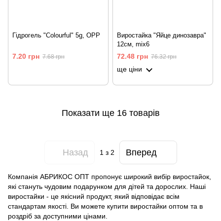
Гідрогель "Colourful" 5g, OPP
Виростайка "Яйце динозавра"
12см, mix6
7.20 грн
72.48 грн
7.68 грн
76.32 грн
ще ціни
Показати ще 16 товарів
Назад
Вперед
1
з 2
Компанія АБРИКОС ОПТ пропонує широкий вибір виростайок,
які стануть чудовим подарунком для дітей та дорослих. Наші
виростайки - це якісний продукт, який відповідає всім
стандартам якості. Ви можете купити виростайки оптом та в
роздріб за доступними цінами.