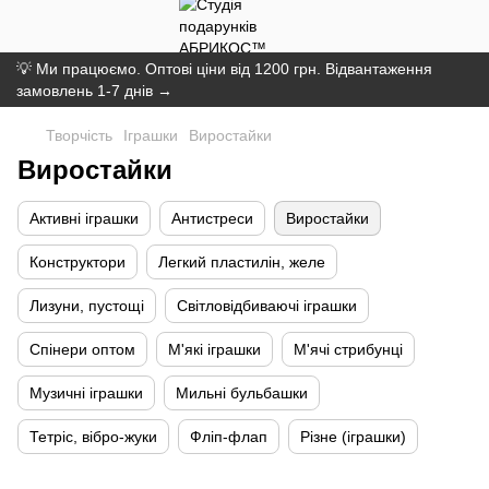
💡 Ми працюємо. Оптові ціни від 1200 грн. Відвантаження
замовлень 1-7 днів →
Творчість
Іграшки
Виростайки
Виростайки
Активні іграшки
Антистреси
Виростайки
Конструктори
Легкий пластилін, желе
Лизуни, пустощі
Світловідбиваючі іграшки
Спінери оптом
М'які іграшки
М'ячі стрибунці
Музичні іграшки
Мильні бульбашки
Тетріс, вібро-жуки
Фліп-флап
Різне (іграшки)