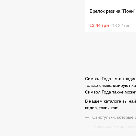
Брелок резина "Пони"
13.44 грн
16.32 грн
Символ Года - это тради
только символизируют ха
Символ Года также может
В нашем каталоге вы на
видов, таких как:
Свистульки, которые
Подвески, которые со
Зеркала, которые ук