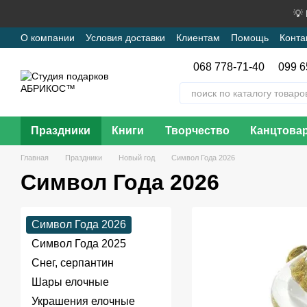
Перейти к основному контенту
💡
О компании
Условия доставки
Клиентам
Помощь
Конта
068 778-71-40
099 6
Праздники
Книги
Творчество
Канцтова
Главная
Праздники
Новый год
Символ Года 2026
Символ Года 2026
Символ Года 2026
Символ Года 2025
Снег, серпантин
Шары елочные
Украшения елочные