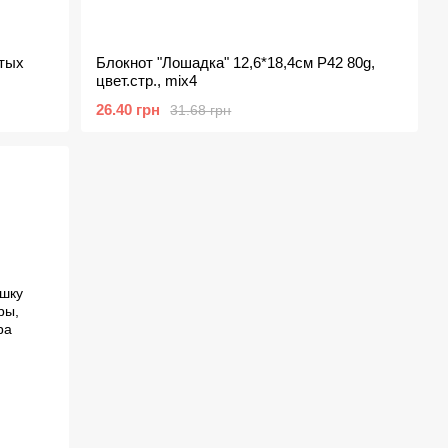
итых
Блокнот "Лошадка" 12,6*18,4см P42 80g,
цвет.стр., mix4
26.40 грн
31.68 грн