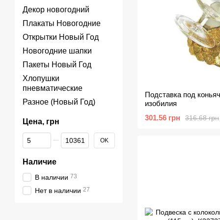
Декор новогодний
Плакаты Новогодние
Открытки Новый Год
Новогодние шапки
Пакеты Новый Год
Хлопушки
пневматические
Подставка под коньяч
Разное (Новый Год)
изобилия
301.56 грн
316.68 грн
Цена, грн
От Цена, грн
До Цена, грн
OK
Наличие
73
В наличии
27
Нет в наличии