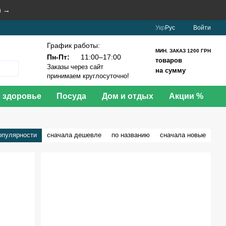
й →
Укр
Рус
Войти
График работы:
МИН. ЗАКАЗ 1200 ГРН
Пн-Пт:
11:00–17:00
товаров
Заказы через сайт
на сумму
принимаем круглосуточно!
и здоровье
Посуда
Дом и отдых
Акции %
опулярности
сначала дешевле
по названию
сначала новые