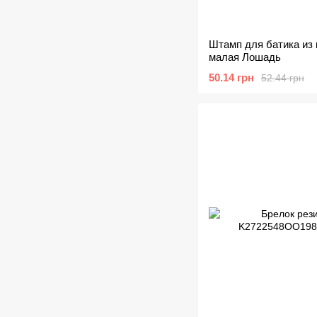
Штамп для батика из 
малая Лошадь
50.14 грн
52.44 грн