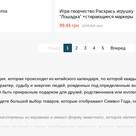
 mix
Игра-творчество Раскрась игрушку
"Лошадка" +стирающиеся маркеры
99.84 грн
104.64 грн
Назад
1
2
3
4
5
Вперед
ция, которая происходит из китайского календаря, по которой кажд
рактер, судьбу и энергию людей, рожденных под определенным зна
 быть прекрасным подарком для друзей, родственников или коллег
йдете большой выбор товаров, которые отображают Символ Года, о
 изготовлены из керамики и имеют форму животного, которое являе
стоят из монет и имеют изображение животного, которое является
рашены мозаикой и имеют форму животного, которое является Сим