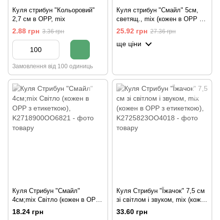
Куля стрибун "Кольоровий"
Куля стрибун "Смайл" 5см,
2,7 см в OPP, mix
светящ., mix (кожен в OPP з
етикеткою)
2.88 грн
25.92 грн
3.36 грн
27.36 грн
ще ціни
Замовлення від 100 одиниць
Куля Стрибун "Смайл"
Куля Стрибун "Їжачок" 7,5 см
4см;mix Світло (кожен в OPP
зі світлом і звуком, mix (кожен
з етикеткою)
в OPP з етикеткою)
18.24 грн
33.60 грн