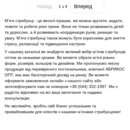
Назад
Вперед
1
з 4
М’ячі стрибунці - це веселі іграшки, які можна крутити, кидати,
ловити та робити різні трюки. Вони не тільки розважають дітей
та дорослих, а й розвивають координацію рухів, реакцію та
увагу. М’ячі стрибунці також можуть бути корисними для зняття
стресу, релаксації та підвищення настрою.
У нашому каталозі ви знайдете великий вибір м’ячів стрибунців
оптом за низькими цінами. Ви можете обрати м’ячі різних
форм, розмірів, кольорів та дизайнів. Ми пропонуємо якісну
продукцію від перевіреного постачальника, компанії АБРИКОС
ОПТ, яка має багаторічний досвід на ринку. Ви можете
оформити замовлення онлайн з нашого сайту або
зателефонувати нам за номером +38 (044) 332-1997. Ми з
радістю відповімо на всі ваші запитання та надамо
консультацію.
Не зволікайте, зробіть свій бізнес успішнішим та
привабливішим для клієнтів з нашими м’ячами стрибунцями!