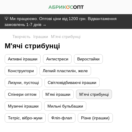
💡 Ми працюємо. Оптові ціни від 1200 грн. Відвантаження
замовлень 1-7 днів →
Творчість
Іграшки
М'ячі стрибунці
М'ячі стрибунці
Активні іграшки
Антистреси
Виростайки
Конструктори
Легкий пластилін, желе
Лизуни, пустощі
Світловідбиваючі іграшки
Спінери оптом
М'які іграшки
М'ячі стрибунці
Музичні іграшки
Мильні бульбашки
Тетріс, вібро-жуки
Фліп-флап
Різне (іграшки)