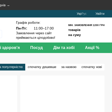
днів →
Укр
Рус
Увійти
Графік роботи:
МІН. ЗАМОВЛЕННЯ 1200 ГРН
Пн-Пт:
11:00–17:00
товарів
Замовлення через сайт
на суму
приймаються цілодобово!
і здоров'я
Посуд
Дім та хобі
Акції %
а популярністю
спочатку дешевше
за назвою
спочатку нові