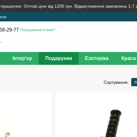
 працюємо. Оптові ціни від 1200 грн. Відвантаження замовлень 1-7 
кти
58-29-77
Передзвонити вам?
Інтер'єр
Подарунки
Езотеріка
Краса 
з
Сортування: