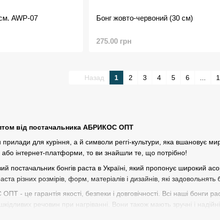
 см. AWP-07
Бонг жовто-червоний (30 см)
275.00 грн
Назад
1
2
3
4
5
6
...
1
оптом від постачальника АБРИКОС ОПТ
и прилади для куріння, а й символи реггі-культури, яка вшановує мир
 або інтернет-платформи, то ви знайшли те, що потрібно!
й постачальник бонгів раста в Україні, який пропонує широкий асо
ста різних розмірів, форм, матеріалів і дизайнів, які задовольнять 
ПТ - це гарантія якості, безпеки і довговічності. Всі наші бонги ра
шкідливих речовин при нагріванні. Вони також мають зручні і надійні 
ОПТ - це також чудова можливість привернути увагу своїх клієнтів і 