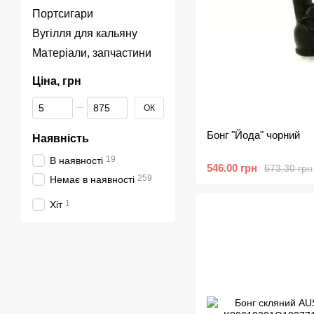
Портсигари
Вугілля для кальяну
Матеріали, запчастини
Ціна, грн
Від Ціна, грн
До Ціна, грн
ОК
Бонг "Йода" чорний
Наявність
19
В наявності
546.00 грн
573.30 грн
259
Немає в наявності
1
Хіт