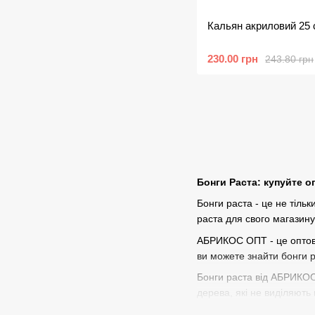
Кальян акриловий 25
230.00 грн
243.80 грн
Бонги Раста: купуйте 
Бонги раста - це не тільк
раста для свого магазину
АБРИКОС ОПТ - це оптови
ви можете знайти бонги ра
Бонги раста від АБРИКОС О
дерева, які не виділяють 
Бонги раста від АБРИКОС 