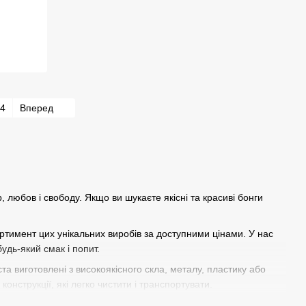
4
Вперед
, любов і свободу. Якщо ви шукаєте якісні та красиві бонги
ртимент цих унікальних виробів за доступними цінами. У нас
будь-який смак і попит.
ста виготовлені з високоякісного скла, металу, пластику або
конструкції, які легко чистити і транспортувати.
підкреслити свій стиль. Наші бонги раста мають яскраві і