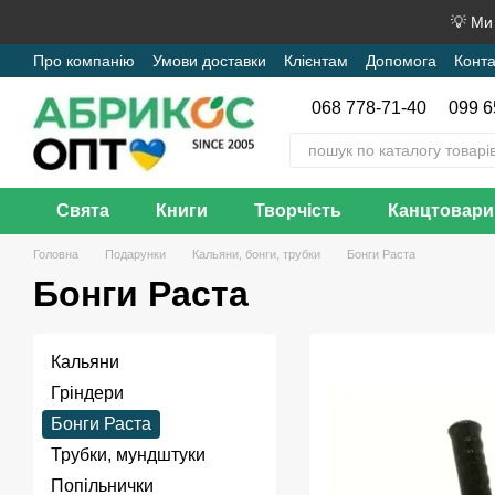
Перейти до основного контенту
💡 Ми
Про компанію
Умови доставки
Клієнтам
Допомога
Конта
068 778-71-40
099 6
Свята
Книги
Творчість
Канцтовари
Головна
Подарунки
Кальяни, бонги, трубки
Бонги Раста
Бонги Раста
Кальяни
Гріндери
Бонги Раста
Трубки, мундштуки
Попільнички