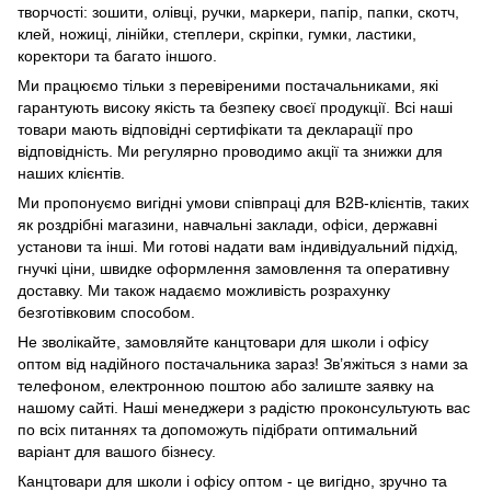
творчості: зошити, олівці, ручки, маркери, папір, папки, скотч,
клей, ножиці, лінійки, степлери, скріпки, гумки, ластики,
коректори та багато іншого.
Ми працюємо тільки з перевіреними постачальниками, які
гарантують високу якість та безпеку своєї продукції. Всі наші
товари мають відповідні сертифікати та декларації про
відповідність. Ми регулярно проводимо акції та знижки для
наших клієнтів.
Ми пропонуємо вигідні умови співпраці для B2B-клієнтів, таких
як роздрібні магазини, навчальні заклади, офіси, державні
установи та інші. Ми готові надати вам індивідуальний підхід,
гнучкі ціни, швидке оформлення замовлення та оперативну
доставку. Ми також надаємо можливість розрахунку
безготівковим способом.
Не зволікайте, замовляйте канцтовари для школи і офісу
оптом від надійного постачальника зараз! Зв’яжіться з нами за
телефоном, електронною поштою або залиште заявку на
нашому сайті. Наші менеджери з радістю проконсультують вас
по всіх питаннях та допоможуть підібрати оптимальний
варіант для вашого бізнесу.
Канцтовари для школи і офісу оптом - це вигідно, зручно та