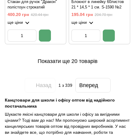
Стакан для ручок "Дракон"
Блокнот в линейку 60листов
полістоун строкатий
21 * 14,5 * 1 см. S-1590 №2
400.20 грн
195.04 грн
420.44 грн
204.70 грн
ще ціни
ще ціни
Показати ще 20 товарів
Назад
Вперед
1
з 339
Канцтовари для школи і офісу оптом від надійного
постачальника
Шукаєте якісні канцтовари для школи і офісу за вигідними
цінами? Тоді вам до нас! Ми пропонуємо широкий асортимент
канцелярських товарів оптом від провідних виробників. У нас
ви знайдете все, що потрібно для навчання, роботи та