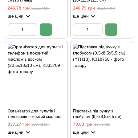
см) (В'єтнам)
(20х12,5х12,5 см)
246.79 грн
246.79 грн
261.57 грн
261.57 грн
ще ціни
ще ціни
Організатор для пультів і
Підставка під ручку з
телефонів покритий маслом з
глобусом (9,5х8,5х5,5 см)
воском (20,5х18х10 см)
(YTH13)
337.27 грн
78.83 грн
357.42 грн
83.76 грн
ще ціни
ще ціни