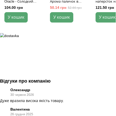
Oracle - Солодкий
Арома паличок в
наперсток н
Квітковий Оракул
прямоугольній коробці
104.00 грн
50.14 грн
121.50 грн
52.44 грн
Ленорман
У кошик
У кошик
У кошик
Відгуки про компанію
Олександр
30 червня 2026
Дуже вразила висока якість товару.
Валентина
26 грудня 2025