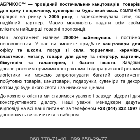
АБРИКОС™ — провідний постачальник канцтоварів, товарів
для дому і відпочинку, сувенірів на будь-який смак.
Компанія
працює на ринку з
2005 року
, і зарекомендувала себе, я
надійний партнер. Маємо можливість надати всім своїм
клієнтам найширші товарні пропозиції.
Наш асортимент налічує
28000+ найменувань
і постійно
поповнюється. У нас ви зможете придбати
канцтовари дл
офісу та школи, посуд зі скла, порцеляни, кераміки,
пластмаси, металу, товари для дому та інтер'єру, картини,
біжутерію та галантерею, і багато іншого.
Завдяк
довгостроковим прямими контрактами і відпрацьованої роками
логістики ми можемо запропонувати багатий асортимент
побутових товарів, канцтовари, подарунки, сувеніри та декор
оптом до будь-якого свята і за низькими цінами.
До кожного клієнта ми ставимося уважно і завжди відкриті для
конструктивного діалогу. Наші уважні менеджери дадуть
відповіді на всі Ваші питання за телефоном
+38 (044) 332-1997
і
допоможуть визначитися з вибором.
068 778-71-40
099 658-29-77