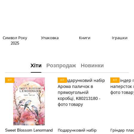
Символ Року
Упаковка
Книги
Іграшки
2025
Хіти
Розпродаж
Новинки
ХІТ
ХІТ
ХІТ
Sweet Blossom Lenormand
Подарунковий набір
Гріндер пла