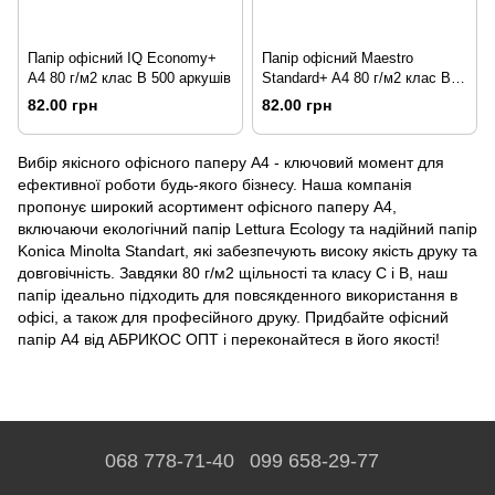
Папір офісний IQ Economy+
Папір офісний Maestro
A4 80 г/м2 клас B 500 аркушів
Standard+ A4 80 г/м2 клас B
500 аркушів
82.00 грн
82.00 грн
Вибір якісного офісного паперу A4 - ключовий момент для
ефективної роботи будь-якого бізнесу. Наша компанія
пропонує широкий асортимент офісного паперу A4,
включаючи екологічний папір Lettura Ecology та надійний папір
Konica Minolta Standart, які забезпечують високу якість друку та
довговічність. Завдяки 80 г/м2 щільності та класу C і B, наш
папір ідеально підходить для повсякденного використання в
офісі, а також для професійного друку. Придбайте офісний
папір A4 від АБРИКОС ОПТ і переконайтеся в його якості!
068 778-71-40
099 658-29-77