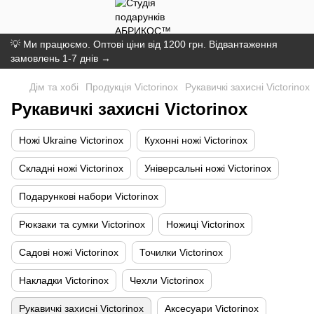
💡 Ми працюємо. Оптові ціни від 1200 грн. Відвантаження
замовлень 1-7 днів →
Дім та хобі
Продукція Victorinox
Рукавичкі захисні Victorinox
Рукавичкі захисні Victorinox
Ножі Ukraine Victorinox
Кухонні ножі Victorinox
Складні ножі Victorinox
Універсальні ножі Victorinox
Подарункові набори Victorinox
Рюкзаки та сумки Victorinox
Ножиці Victorinox
Садові ножі Victorinox
Точилки Victorinox
Накладки Victorinox
Чехли Victorinox
Рукавичкі захисні Victorinox
Аксесуари Victorinox