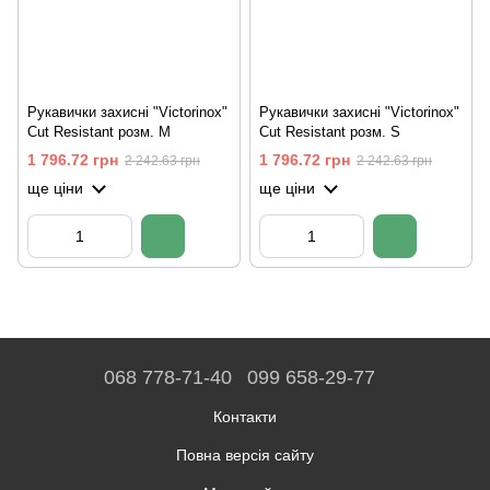
Рукавички захисні "Victorinox"
Рукавички захисні "Victorinox"
Cut Resistant розм. M
Cut Resistant розм. S
1 796.72 грн
1 796.72 грн
2 242.63 грн
2 242.63 грн
ще ціни
ще ціни
068 778-71-40
099 658-29-77
Контакти
Повна версія сайту