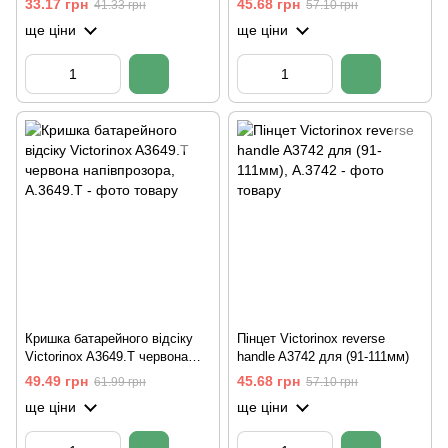
33.17 грн
45.68 грн
41.33 грн
57.10 грн
ще ціни
ще ціни
Кришка батарейного відсіку
Пінцет Victorinox reverse
Victorinox A3649.T червона
handle A3742 для (91-111мм)
напівпрозора
49.49 грн
45.68 грн
61.99 грн
57.10 грн
ще ціни
ще ціни