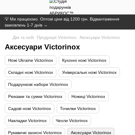
💡 Ми працюємо. Оптові ціни від 1200 грн. Відвантаження
замовлень 1-7 днів →
Дім та хобі
Продукція Victorinox
Аксесуари Victorinox
Аксесуари Victorinox
Ножі Ukraine Victorinox
Кухонні ножі Victorinox
Складні ножі Victorinox
Універсальні ножі Victorinox
Подарункові набори Victorinox
Рюкзаки та сумки Victorinox
Ножиці Victorinox
Садові ножі Victorinox
Точилки Victorinox
Накладки Victorinox
Чехли Victorinox
Рукавичкі захисні Victorinox
Аксесуари Victorinox