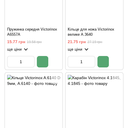
Пружинка середня Victorinox
Кільце для ножа Victorinox
A6557A
велике A.3640
15.77 грн
21.75 грн
19.58 грн
27.19 грн
ще ціни
ще ціни