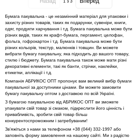
Назад
Вперед
1
з 3
Бумага пакувальна - це незамінний матеріал для упаковки і
захисту різних товарів, таких як подарунки, сувеніри, книги,
одяг, продукти харчування і т.д. Бумага пакувальна може бути
різних видів, таких як крафт-бумага, пергамент, целофан,
фольга, гофрокартон і т.д. Бумага пакувальна може бути
різних кольорів, текстур, малюнків і товщин. Ви можете
вибрати бумагу пакувальну, яка підходить до вашого товару,
стилю і бюджету. Бумага пакувальна також може мати різні
декоративні елементи, такі як банти, стрічки, наклейки,
етикетки, аплікації і т.д.
Компанія АБРИКОС ОПТ пропонує вам великий вибір бумаги
пакувальної за доступними цінами. Ви можете замовити
бумагу пакувальну оптом з доставкою по всій Україні.
З бумагою пакувальною від АБРИКОС ОПТ ви зможете
упакувати свій товар зі смаком, підкреслити його цінність і
привабливість, зробити свій товар більш
конкурентоспроможним і затребуваним!
Зв’яжіться з нами за телефоном +38 (044) 332-1997 або
заповніть форму замовлення на нашому сайті. Ми з радістю