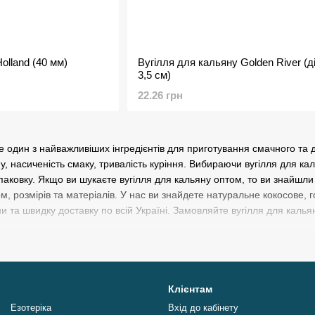
olland (40 мм)
Вугілля для кальяну Golden River (д
3,5 см)
22.26 грн
е один з найважливіших інгредієнтів для приготування смачного та д
, насиченість смаку, тривалість куріння. Вибираючи вугілля для кал
паковку. Якщо ви шукаєте вугілля для кальяну оптом, то ви знайшли
рм, розмірів та матеріалів. У нас ви знайдете натуральне кокосове,
ціни та швидку доставку по всій Україні. Замовляйте вугілля для кал
Клієнтам
Езотеріка
Вхід до кабінету