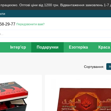
 працюємо. Оптові ціни від 1200 грн. Відвантаження замовлень 1-7 
кти
58-29-77
Передзвонити вам?
Інтер'єр
Подарунки
Езотеріка
Краса 
з
Сортування: