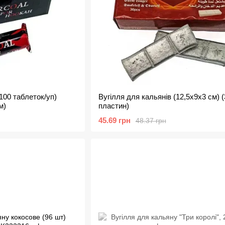
100 таблеток/уп)
Вугілля для кальянів (12,5х9х3 см) (
м)
пластин)
45.69 грн
48.37 грн