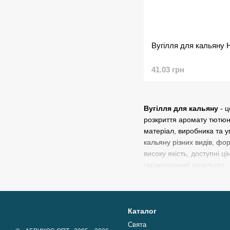
Вугілля для кальяну H
41.03 грн
Вугілля для кальяну
- ц
розкриття аромату тютюну
матеріал, виробника та у
кальяну різних видів, фо
високу якість, доступні 
гарантований результат.
Каталог
Свята