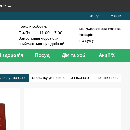
днів →
Укр
Рус
Увійти
Графік роботи:
МІН. ЗАМОВЛЕННЯ 1200 ГРН
Пн-Пт:
11:00–17:00
товарів
Замовлення через сайт
на суму
приймаються цілодобово!
і здоров'я
Посуд
Дім та хобі
Акції %
а популярністю
спочатку дешевше
за назвою
спочатку нові