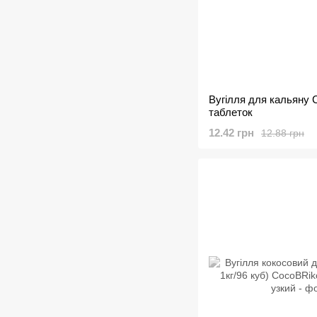
Вугілля для кальяну C
таблеток
12.42 грн
12.88 грн