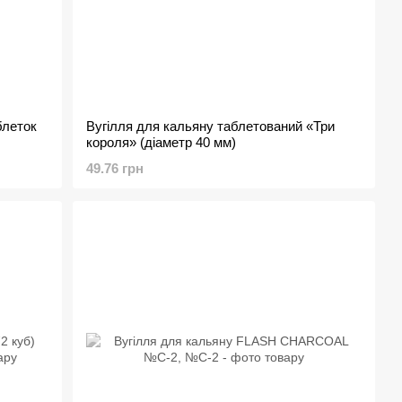
блеток
Вугілля для кальяну таблетований «Три
короля» (діаметр 40 мм)
49.76 грн