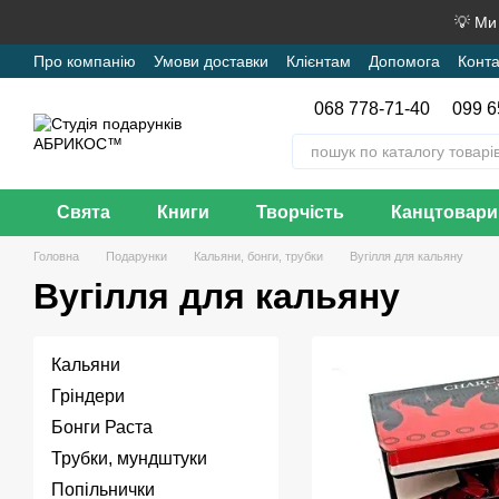
Перейти до основного контенту
💡 Ми
Про компанію
Умови доставки
Клієнтам
Допомога
Конта
068 778-71-40
099 6
Свята
Книги
Творчість
Канцтовари
Головна
Подарунки
Кальяни, бонги, трубки
Вугілля для кальяну
Вугілля для кальяну
Кальяни
Гріндери
Бонги Раста
Трубки, мундштуки
Попільнички