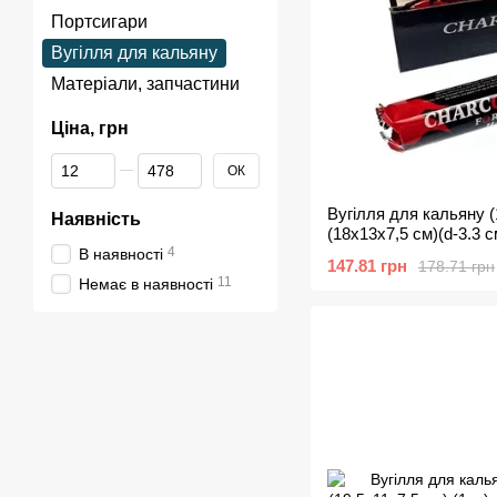
Портсигари
Вугілля для кальяну
Матеріали, запчастини
Ціна, грн
Від Ціна, грн
До Ціна, грн
ОК
Вугілля для кальяну (
Наявність
(18х13х7,5 см)(d-3.3 с
4
В наявності
147.81 грн
178.71 грн
11
Немає в наявності