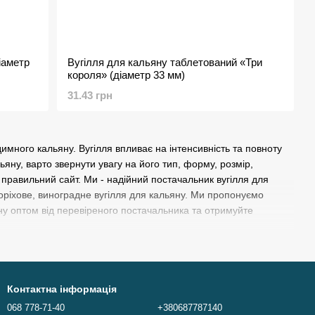
іаметр
Вугілля для кальяну таблетований «Три
короля» (діаметр 33 мм)
31.43 грн
имного кальяну. Вугілля впливає на інтенсивність та повноту
ьяну, варто звернути увагу на його тип, форму, розмір,
 правильний сайт. Ми - надійний постачальник вугілля для
 горіхове, виноградне вугілля для кальяну. Ми пропонуємо
ьяну оптом від перевіреного постачальника та отримуйте
Контактна інформація
068 778-71-40
+380687787140