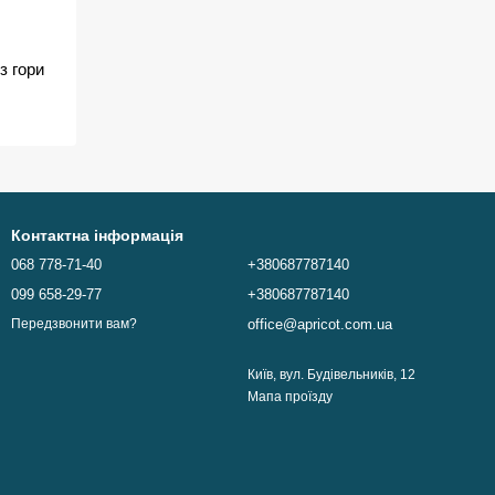
з гори
Контактна інформація
068 778-71-40
+380687787140
099 658-29-77
+380687787140
office@apricot.com.ua
Передзвонити вам?
Київ, вул. Будівельників, 12
Мапа проїзду