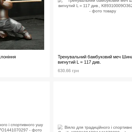
клоніння
Тренувальний бамбуковий меч Шин
вигнутий L = 117 див.
630.66 грн