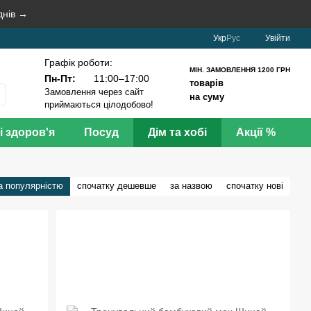
днів →
Укр
Рус
Увійти
Графік роботи:
МІН. ЗАМОВЛЕННЯ 1200 ГРН
Пн-Пт:
11:00–17:00
товарів
Замовлення через сайт
на суму
приймаються цілодобово!
і здоров'я
Посуд
Дім та хобі
Акції %
а популярністю
спочатку дешевше
за назвою
спочатку нові