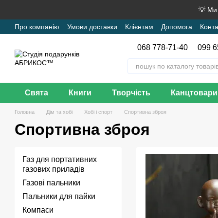
Перейти до основного контенту
💡 Ми
Про компанію
Умови доставки
Клієнтам
Допомога
Конта
068 778-71-40
099 6
Свята
Книги
Творчість
Канцтовари
Головна
Дім та хобі
Хобі і спорт
Спортивна зброя
Спортивна зброя
Газ для портативних
газових приладів
Газові пальники
Пальники для пайки
Компаси