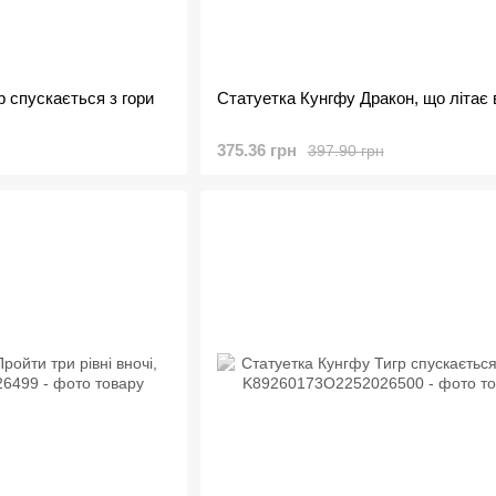
р спускається з гори
Статуетка Кунгфу Дракон, що літає 
375.36 грн
397.90 грн