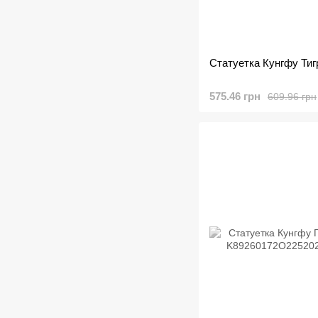
Статуетка Кунгфу Тиг
575.46 грн
609.96 грн