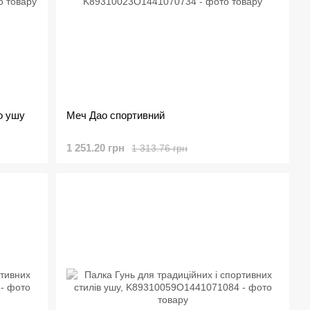
о ушу
Меч Дао спортивний
1 251.20 грн
1 313.76 грн