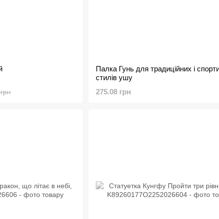
й
Палка Гунь для традиційних і спорт
стилів ушу
275.08 грн
 грн