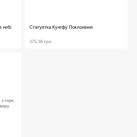
в небі
Статуетка Кунгфу Поклоніння
375.36 грн