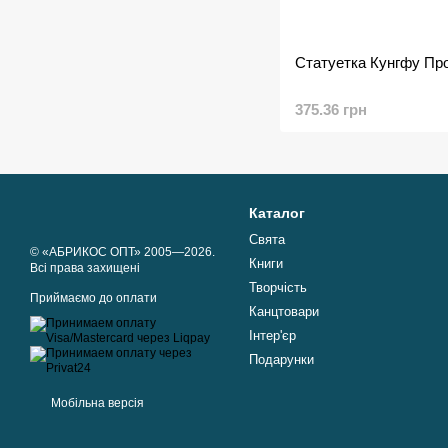
Статуетка Кунгфу Прой
375.36 грн
Каталог
Свята
© «АБРИКОС ОПТ» 2005—2026.
Книги
Всі права захищені
Творчість
Приймаємо до оплати
Канцтовари
Інтер'єр
Подарунки
Мобільна версія