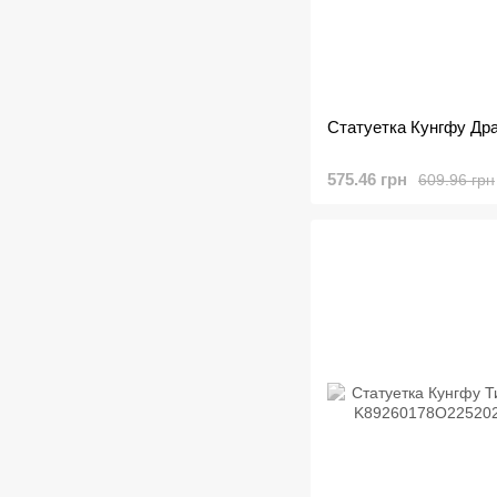
Статуетка Кунгфу Драк
575.46 грн
609.96 грн