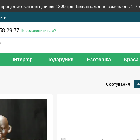
 працюємо. Оптові ціни від 1200 грн. Відвантаження замовлень 1-7 
кти
58-29-77
Передзвонити вам?
Інтер'єр
Подарунки
Езотеріка
Краса 
з
Сортування: