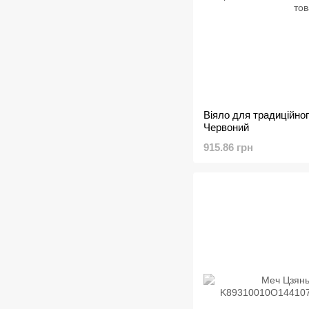
Віяло для традиційног
Червоний
915.86 грн