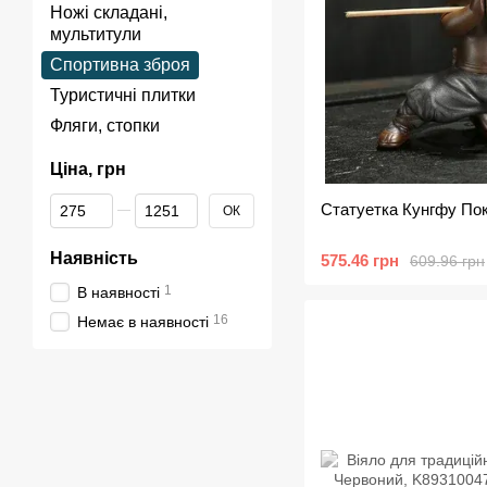
Ножі складані,
мультитули
Спортивна зброя
Туристичні плитки
Фляги, стопки
Ціна, грн
Від Ціна, грн
До Ціна, грн
Статуетка Кунгфу По
ОК
Наявність
575.46 грн
609.96 грн
1
В наявності
16
Немає в наявності