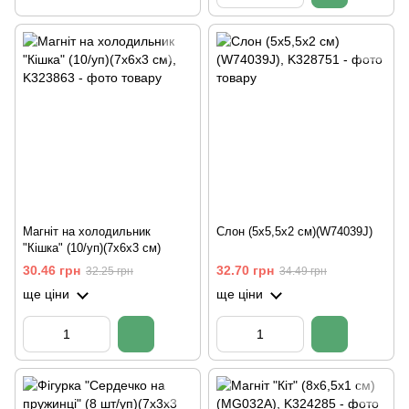
Магніт на холодильник
Слон (5х5,5х2 см)(W74039J)
"Кішка" (10/уп)(7х6х3 см)
30.46 грн
32.70 грн
32.25 грн
34.49 грн
ще ціни
ще ціни