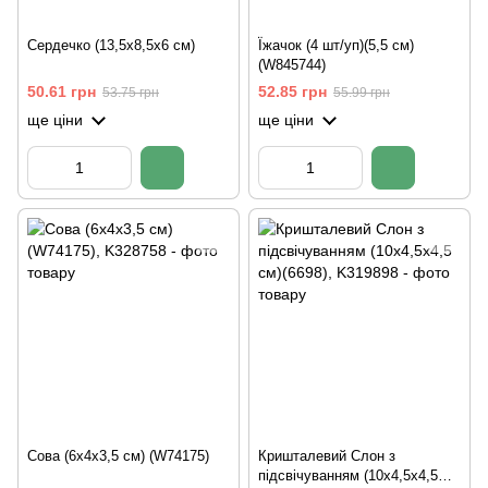
Сердечко (13,5х8,5х6 см)
Їжачок (4 шт/уп)(5,5 см)
(W845744)
50.61 грн
52.85 грн
53.75 грн
55.99 грн
ще ціни
ще ціни
Сова (6х4х3,5 см) (W74175)
Кришталевий Слон з
підсвічуванням (10х4,5х4,5