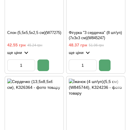
Слон (5,5х5,5х2,5 см)(W77275)
Фігурка "3 сердечка" (8 шт/уп)
(7х3х3 см)(W845247)
42.55 грн
48.37 грн
45.24 грн
51.06 грн
ще ціни
ще ціни