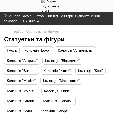
💡 Ми працюємо. Оптові ціни від 1200 грн. Відвантаження
замовлень 1-7 днів →
Інтер'єр
Статуетки та фігури
Статуетки та фігури
Гжель
Колекція "Love"
Колекція "Античність"
Колекція "Африка"
Колекція "Відьмочки"
Колекція "Єгипет"
Колекція "Кішки"
Колекція "Коні"
Колекція "Жабки"
Колекція "Матрьошки"
Колекція "Мульти"
Колекція "Риби"
Колекція "Слони"
Колекція "Собаки"
Колекція "Сови"
Колекція "Спорт"