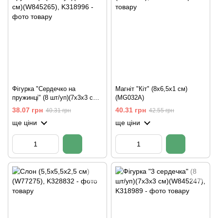
Фігурка "Сердечко на
Магніт "Кіт" (8х6,5х1 см)
пружинці" (8 шт/уп)(7х3х3 см)
(MG032A)
(W845265)
38.07 грн
40.31 грн
40.31 грн
42.55 грн
ще ціни
ще ціни