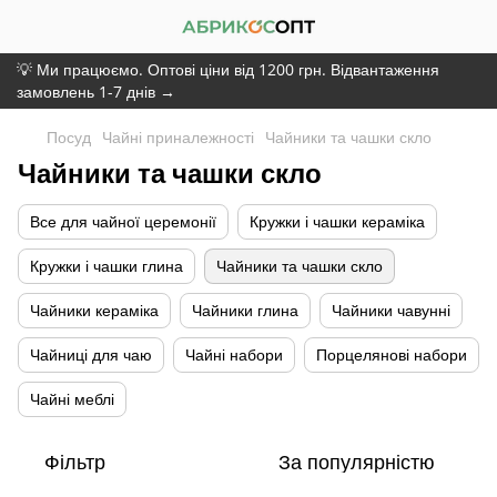
💡 Ми працюємо. Оптові ціни від 1200 грн. Відвантаження
замовлень 1-7 днів →
Посуд
Чайні приналежності
Чайники та чашки скло
Чайники та чашки скло
Все для чайної церемонії
Кружки і чашки кераміка
Кружки і чашки глина
Чайники та чашки скло
Чайники кераміка
Чайники глина
Чайники чавунні
Чайниці для чаю
Чайні набори
Порцелянові набори
Чайні меблі
Фільтр
За популярністю