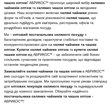
чашок оптом
? АБРИКОС™ пропонує широкий вибір
скляних
чайників оптом
та
скляних чашок оптом
за вигідними
цінами. Наш асортимент включає
скляні чайники
різних
форм та об'ємів, а також різноманітні
скляні чашки
, що
ідеально підійдуть для кав'ярень, ресторанів, офісів та
роздрібних магазинів посуду.
Ми –
оптовий постачальник скляного посуду
з
багаторічним досвідом, гарантуючи стабільні поставки та
конкурентоспроможні ціни на
скляні чайники та чашки
оптом
.
Купити скляні чайники оптом
та
купити скляні
чашки оптом
від АБРИКОС™ – це забезпечити свій бізнес
стильним, сучасним та практичним посудом, що відповідає
останнім тенденціям ринку.
Замовляйте скляні чайники та чашки оптом
в АБРИКОС™
вже сьогодні та розширюйте свій асортимент елегантним та
затребуваним посудом. Ми пропонуємо гнучкі умови співпраці
для
оптових покупців скляного посуду
та індивідуальний
підхід до кожного замовлення. Обирайте надійного
постачальника скляних чайників та чашок оптом
–
АБРИКОС™!