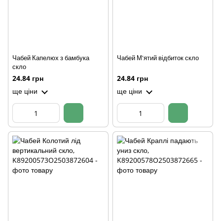
Чабей Капелюх з бамбука
Чабей М'ятий відбиток скло
скло
24.84 грн
24.84 грн
ще ціни
ще ціни