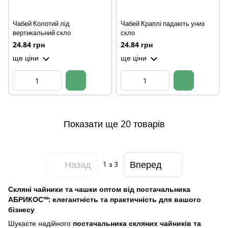
Чабей Колотий лід
Чабей Краплі падають униз
вертикальний скло
скло
24.84 грн
24.84 грн
ще ціни
ще ціни
Показати ще 20 товарів
Назад
Вперед
1
з 3
Скляні чайники та чашки оптом від постачальника
АБРИКОС™: елегантність та практичність для вашого
бізнесу
Шукаєте надійного
постачальника скляних чайників та