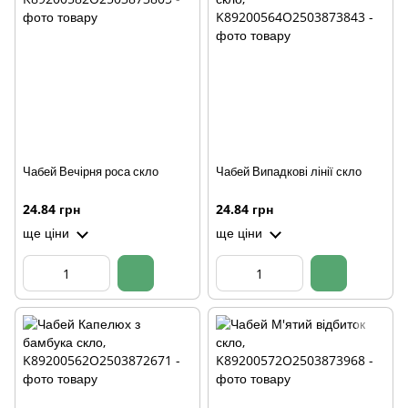
Чабей Вечірня роса скло
Чабей Випадкові лінії скло
24.84 грн
24.84 грн
ще ціни
ще ціни