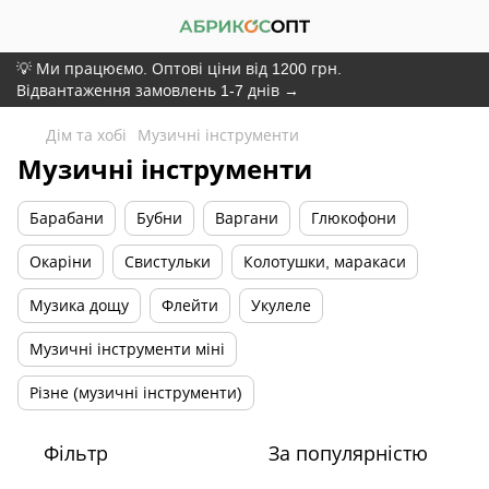
💡 Ми працюємо. Оптові ціни від 1200 грн.
Відвантаження замовлень 1-7 днів →
Дім та хобі
Музичні інструменти
Музичні інструменти
Барабани
Бубни
Варгани
Глюкофони
Окаріни
Свистульки
Колотушки, маракаси
Музика дощу
Флейти
Укулеле
Музичні інструменти міні
Різне (музичні інструменти)
Фільтр
За популярністю