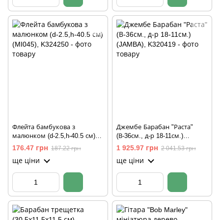
Флейта бамбукова з
Джембе Барабан "Раста"
малюнком (d-2.5,h-40.5 см)
(В-36см., д-р 18-11см.)
(MI045)
(JAMBA)
176.47 грн
1 925.97 грн
187.22 грн
2 041.53 грн
ще ціни
ще ціни