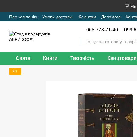
Перейти до основного контенту
💡 Ми
Про компанію
Умови доставки
Клієнтам
Допомога
Конта
068 778-71-40
099 6
Свята
Книги
Творчість
Канцтовари
ХІТ