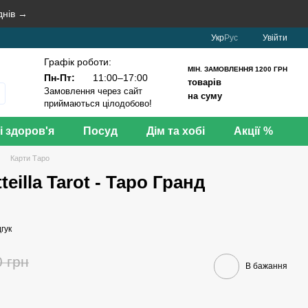
днів →
Укр
Рус
Увійти
Графік роботи:
МІН. ЗАМОВЛЕННЯ 1200 ГРН
Пн-Пт:
11:00–17:00
товарів
Замовлення через сайт
на суму
приймаються цілодобово!
і здоров'я
Посуд
Дім та хобі
Акції %
Карти Таро
teilla Tarot - Таро Гранд
гук
0 грн
В бажання