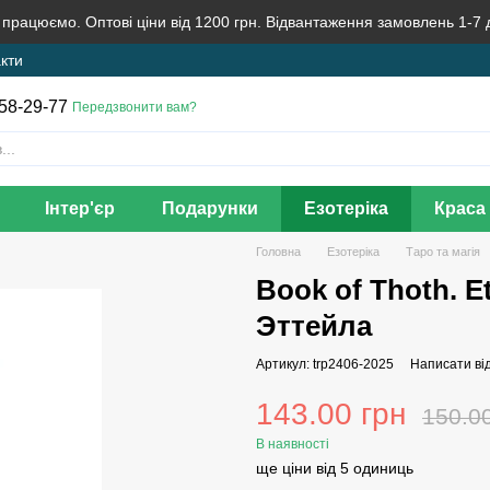
 працюємо. Оптові ціни від 1200 грн. Відвантаження замовлень 1-7 
кти
58-29-77
Передзвонити вам?
Інтер'єр
Подарунки
Езотеріка
Краса 
Головна
Езотеріка
Таро та магія
Book of Thoth. Et
Эттейла
Артикул: trp2406-2025
Написати від
143.00 грн
150.0
В наявності
ще ціни від 5 одиниць