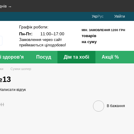
днів →
Укр
Рус
Увійти
Графік роботи:
МІН. ЗАМОВЛЕННЯ 1200 ГРН
Пн-Пт:
11:00–17:00
товарів
Замовлення через сайт
на суму
приймаються цілодобово!
і здоров'я
Посуд
Дім та хобі
Акції %
аки
Сумки шопер
№13
Написати відгук
рн
В бажання