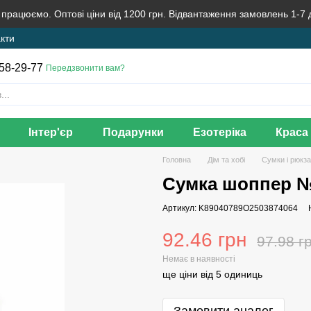
 працюємо. Оптові ціни від 1200 грн. Відвантаження замовлень 1-7 
кти
58-29-77
Передзвонити вам?
Інтер'єр
Подарунки
Езотеріка
Краса 
Головна
Дім та хобі
Сумки і рюкз
Сумка шоппер 
Артикул: K89040789O2503874064
92.46 грн
97.98 г
Немає в наявності
ще ціни від 5 одиниць