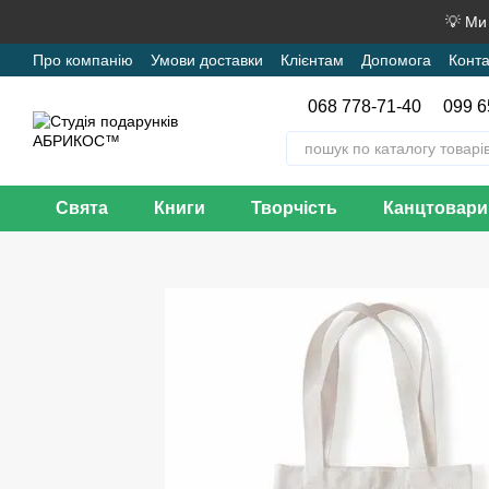
Перейти до основного контенту
💡 Ми
Про компанію
Умови доставки
Клієнтам
Допомога
Конта
068 778-71-40
099 6
Свята
Книги
Творчість
Канцтовари