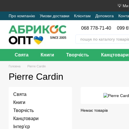
Перейти до основного контенту
💡 Ми
Про компанію
Умови доставки
Клієнтам
Допомога
Конта
068 778-71-40
099 6
Свята
Книги
Творчість
Канцтовари
Головна
Pierre Cardin
Pierre Cardin
Свята
Книги
Творчість
Немає товарів
Канцтовари
Інтер'єр