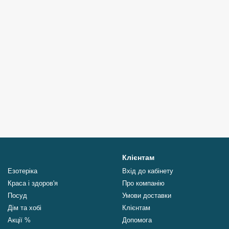
Клієнтам
Езотеріка
Вхід до кабінету
Краса і здоров'я
Про компанію
Посуд
Умови доставки
Дім та хобі
Клієнтам
Акції %
Допомога