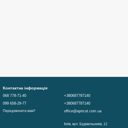
Контактна інформація
068 778-71-40
+380687787140
099 658-29-77
+380687787140
office@apricot.com.ua
Передзвонити вам?
Київ, вул. Будівельників, 12