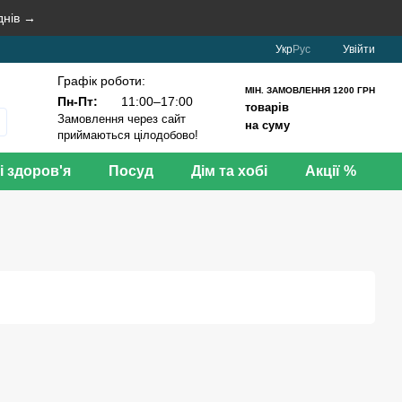
днів →
Укр
Рус
Увійти
Графік роботи:
МІН. ЗАМОВЛЕННЯ 1200 ГРН
Пн-Пт:
11:00–17:00
товарів
Замовлення через сайт
на суму
приймаються цілодобово!
і здоров'я
Посуд
Дім та хобі
Акції %