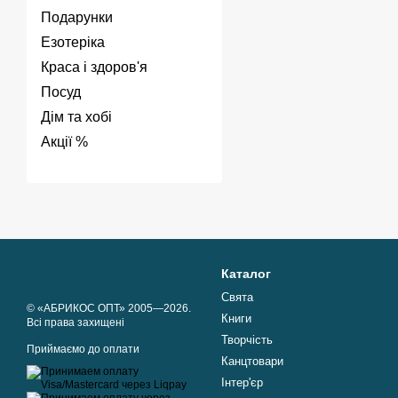
Подарунки
Езотеріка
Краса і здоров'я
Посуд
Дім та хобі
Акції %
Каталог
Свята
© «АБРИКОС ОПТ» 2005—2026.
Книги
Всі права захищені
Творчість
Приймаємо до оплати
Канцтовари
Інтер'єр