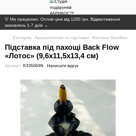
💡 Ми працюємо. Оптові ціни від 1200 грн. Відвантаження
замовлень 1-7 днів →
Езотеріка
Аромапалички та підставки
Фонтани Backflow
Підставка під пахощі Back Flow
«Лотос» (9,6х11,5х13,4 см)
Артикул:
K335069N
Написати відгук