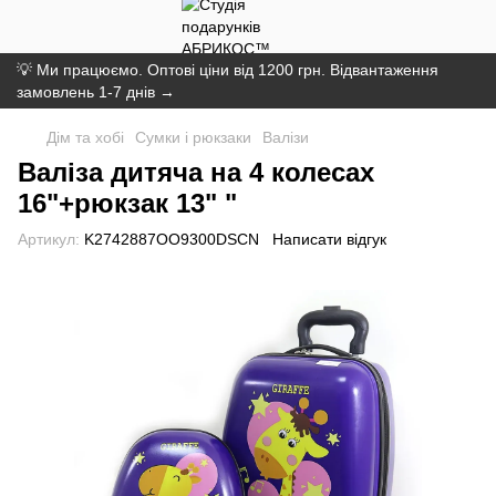
💡 Ми працюємо. Оптові ціни від 1200 грн. Відвантаження
замовлень 1-7 днів →
Дім та хобі
Сумки і рюкзаки
Валізи
Валіза дитяча на 4 колесах
16"+рюкзак 13" "
Артикул:
K2742887OO9300DSCN
Написати відгук