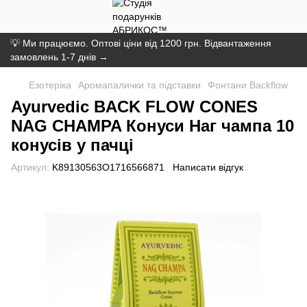
💡 Ми працюємо. Оптові ціни від 1200 грн. Відвантаження
замовлень 1-7 днів →
Езотеріка
Аромапалички та підставки
Фонтани Backflow
Ayurvedic BACK FLOW CONES
NAG CHAMPA Конуси Наг чампа 10
конусів у пачці
Артикул:
K89130563O1716566871
Написати відгук