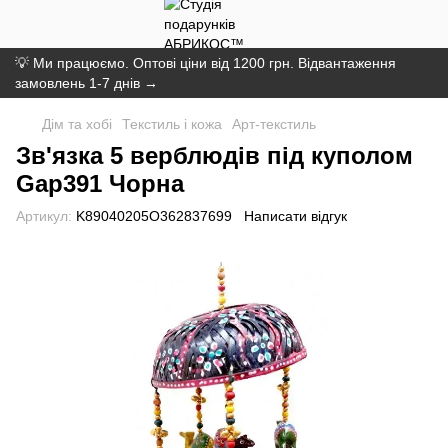
💡 Ми працюємо. Оптові ціни від 1200 грн. Відвантаження
замовлень 1-7 днів →
Дім та хобі
Текстиль і кожа
Арт-текстиль
Зв'язка 5 верблюдів під куполом
Gap391 Чорна
Артикул:
K89040205O362837699
Написати відгук