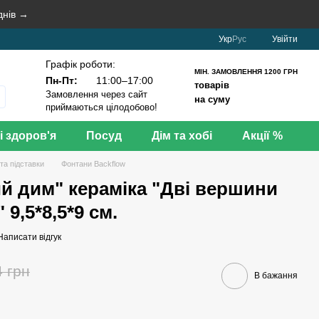
днів →
Укр
Рус
Увійти
Графік роботи:
МІН. ЗАМОВЛЕННЯ 1200 ГРН
Пн-Пт:
11:00–17:00
товарів
Замовлення через сайт
на суму
приймаються цілодобово!
і здоров'я
Посуд
Дім та хобі
Акції %
та підставки
Фонтани Backflow
ий дим" кераміка "Дві вершини
 9,5*8,5*9 см.
Написати відгук
4 грн
В бажання