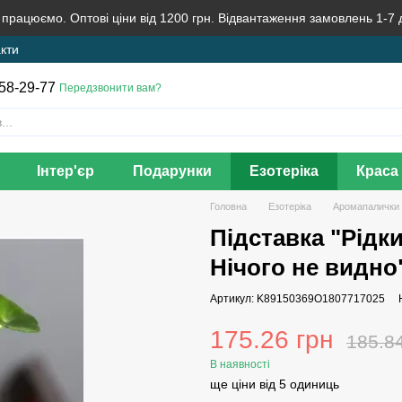
 працюємо. Оптові ціни від 1200 грн. Відвантаження замовлень 1-7 
кти
58-29-77
Передзвонити вам?
Інтер'єр
Подарунки
Езотеріка
Краса 
Головна
Езотеріка
Аромапалички 
Підставка "Рідк
Нічого не видно"
Артикул: K89150369O1807717025
175.26 грн
185.8
В наявності
ще ціни від 5 одиниць