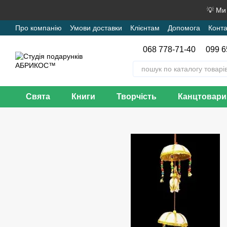
Перейти до основного контенту
💡 Ми
Про компанію
Умови доставки
Клієнтам
Допомога
Конта
068 778-71-40
099 6
Свята
Книги
Творчість
Канцтовари