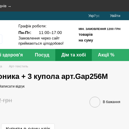
днів →
Укр
Рус
Увійти
Графік роботи:
МІН. ЗАМОВЛЕННЯ 1200 ГРН
Пн-Пт:
11:00–17:00
товарів
Замовлення через сайт
на суму
приймаються цілодобово!
і здоров'я
Посуд
Дім та хобі
Акції %
жа
Арт-текстиль
оника + 3 купола арт.Gap256М
Написати відгук
2 грн
В бажання