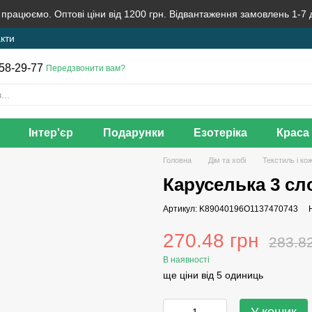
 працюємо. Оптові ціни від 1200 грн. Відвантаження замовлень 1-7 
кти
58-29-77
Передзвонити вам?
Інтер'єр
Подарунки
Езотеріка
Краса 
Головна
Дім та хобі
Текстиль і ко
Каруселька 3 сл
Артикул: K89040196O1137470743
270.48 грн
283.8
В наявності
ще ціни від 5 одиниць