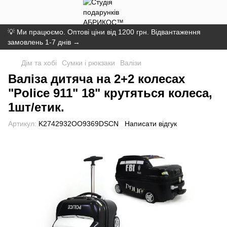
💡 Ми працюємо. Оптові ціни від 1200 грн. Відвантаження
замовлень 1-7 днів →
Дім та хобі
Сумки і рюкзаки
Валізи
Валіза дитяча на 2+2 колесах
"Police 911" 18" крутяться колеса,
1шт/етик.
Артикул:
K2742932OO9369DSCN
Написати відгук