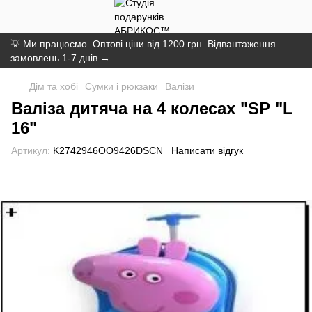
💡 Ми працюємо. Оптові ціни від 1200 грн. Відвантаження
замовлень 1-7 днів →
Дім та хобі
Сумки і рюкзаки
Валізи
Валіза дитяча на 4 колесах "SP "L
16"
Артикул:
K2742946OO9426DSCN
Написати відгук