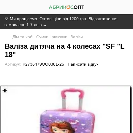
💡 Ми працюємо. Оптові ціни від 1200 грн. Відвантаження
замовлень 1-7 днів →
Дім та хобі
Сумки і рюкзаки
Валізи
Валіза дитяча на 4 колесах "SF "L
18"
Артикул:
K2736479OO0381-25
Написати відгук