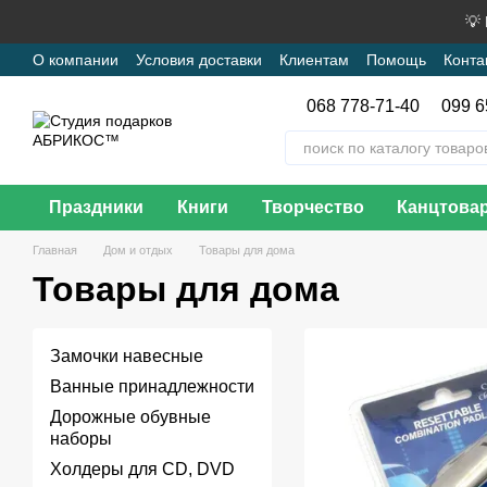
Перейти к основному контенту
💡
О компании
Условия доставки
Клиентам
Помощь
Конта
068 778-71-40
099 6
Праздники
Книги
Творчество
Канцтова
Главная
Дом и отдых
Товары для дома
Товары для дома
Замочки навесные
Ванные принадлежности
Дорожные обувные
наборы
Холдеры для CD, DVD