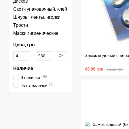
дисков
Скотч упаковочный, клей
Шнуры, ленты, иголки
Трости
Маски гигиенические
Цена, грн
От Цена, грн
До Цена, грн
Замок кодовый с пер
OK
Наличие
68.08 грн
72.11 грн
158
В наличии
66
Нет в наличии