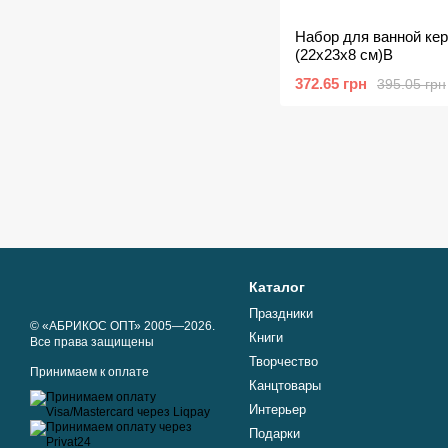
Набор для ванной ке
(22х23х8 см)B
372.65 грн
395.05 грн
Каталог
Праздники
© «АБРИКОС ОПТ» 2005—2026.
Книги
Все права защищены
Творчество
Принимаем к оплате
Канцтовары
Интерьер
Подарки