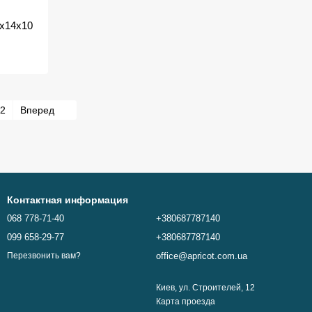
7х14х10
2
Вперед
Контактная информация
068 778-71-40
+380687787140
099 658-29-77
+380687787140
office@apricot.com.ua
Перезвонить вам?
Киев, ул. Строителей, 12
Карта проезда