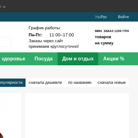
й →
Укр
Рус
Войти
График работы:
МИН. ЗАКАЗ 1200 ГРН
Пн-Пт:
11:00–17:00
товаров
Заказы через сайт
на сумму
принимаем круглосуточно!
и здоровье
Посуда
Дом и отдых
Акции %
опулярности
сначала дешевле
по названию
сначала новые