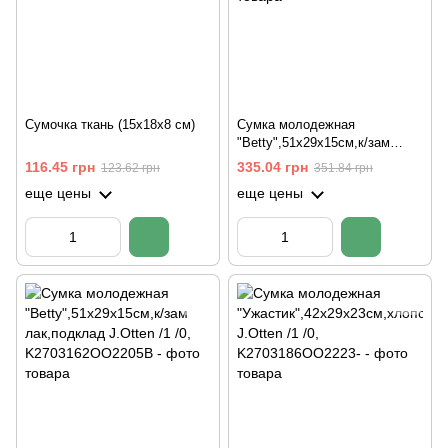
Сумочка ткань (15х18х8 см)
Сумка молодежная
"Betty",51х29х15см,к/зам
лак,подклад J.Otten /1 /0
116.45 грн
335.04 грн
123.62 грн
351.84 грн
еще цены
еще цены