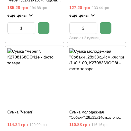
"Череп",31х29х13см,подклад,
молния,хлопок /1 /0 /100
185.28 грн
127.20 грн
194.88 грн
133.44 грн
еще цены
еще цены
Заказ от 2 единиц
Сумка "Череп"
Сумка молодежная
"Собаки",28х33х14см,хлопок,
молния,подклад /1 /0 /100
114.24 грн
110.88 грн
120.00 грн
116.16 грн