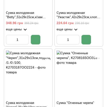
Сумка молодежная
Сумка молодежная
"Betty",51х29х15см,к/зам
"Ужастик",42х29х23см,хлопок,
лак,подклад J.Otten /1 /0
подклад J.Otten /1 /0
348.96 грн
224.64 грн
366.24 грн
236.16 грн
еще цены
еще цены
Сумка молодежная
Сумка "Огненные черепа"