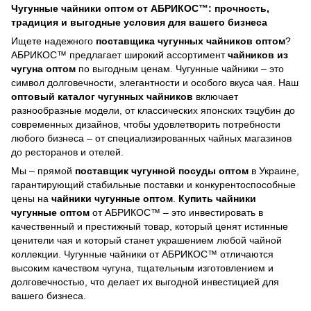
Чугунные чайники оптом от АБРИКОС™: прочность,
традиция и выгодные условия для вашего бизнеса
Ищете надежного
поставщика чугунных чайников оптом
?
АБРИКОС™ предлагает широкий ассортимент
чайников из
чугуна оптом
по выгодным ценам. Чугунные чайники – это
символ долговечности, элегантности и особого вкуса чая. Наш
оптовый каталог чугунных чайников
включает
разнообразные модели, от классических японских тэцубин до
современных дизайнов, чтобы удовлетворить потребности
любого бизнеса – от специализированных чайных магазинов
до ресторанов и отелей.
Мы – прямой
поставщик чугунной посуды оптом
в Украине,
гарантирующий стабильные поставки и конкурентоспособные
цены на
чайники чугунные оптом
.
Купить чайники
чугунные оптом
от АБРИКОС™ – это инвестировать в
качественный и престижный товар, который ценят истинные
ценители чая и который станет украшением любой чайной
коллекции. Чугунные чайники от АБРИКОС™ отличаются
высоким качеством чугуна, тщательным изготовлением и
долговечностью, что делает их выгодной инвестицией для
вашего бизнеса.