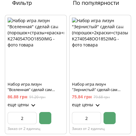
Фильтр
По популярности
Набор игра лизун
Набор игра лизун
"Вселенная" сделай сам
"Зернистый" сделай сам
(порошок+стразы+краска+кл
(порошок+2краски+стразы+
86.88 грн
91.20 грн
75.84 грн
79.68 грн
ей)
шарики+клей)
еще цены
еще цены
Заказ от 2 единиц
Заказ от 2 единиц