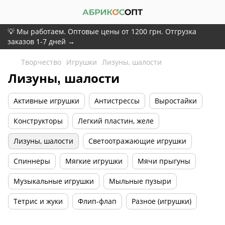
💡 Мы работаем. Оптовые цены от 1200 грн. Отгрузка
заказов 1-7 дней →
Творчество
Игрушки
Лизуны, шалости
Лизуны, шалости
Активные игрушки
Антистрессы
Выростайки
Конструкторы
Легкий пластин, желе
Лизуны, шалости
Светоотражающие игрушки
Спиннеры
Мягкие игрушки
Мячи прыгуны
Музыкальные игрушки
Мыльные пузыри
Тетрис и жуки
Флип-флап
Разное (игрушки)