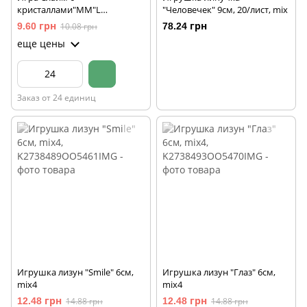
кристаллами"MM"L
"Человечек" 9см, 20/лист, mix
60г,mix,24шт/этик.
9.60 грн
10.08 грн
78.24 грн
еще цены
Заказ от 24 единиц
Игрушка лизун "Smile" 6см,
Игрушка лизун "Глаз" 6см,
mix4
mix4
12.48 грн
14.88 грн
12.48 грн
14.88 грн