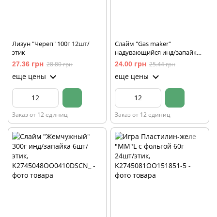
Лизун "Череп" 100г 12шт/
Слайм "Gas maker"
этик
надувающийся инд/запайк
12шт/этик
27.36 грн
28.80 грн
24.00 грн
25.44 грн
еще цены
еще цены
Заказ от 12 единиц
Заказ от 12 единиц