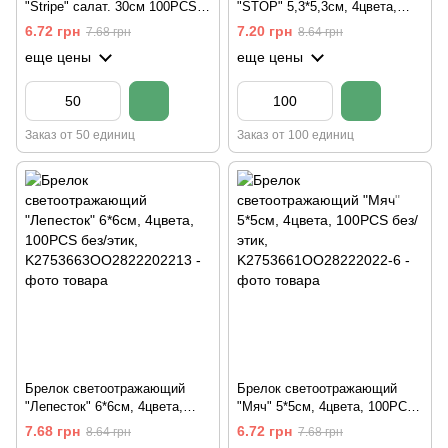
"Stripe" салат. 30см 100PCS
"STOP" 5,3*5,3см, 4цвета,
без/этик
100PCS без/этик
6.72 грн
7.20 грн
7.68 грн
8.64 грн
еще цены
еще цены
Заказ от 50 единиц
Заказ от 100 единиц
Брелок светоотражающий
Брелок светоотражающий
"Лепесток" 6*6см, 4цвета,
"Мяч" 5*5см, 4цвета, 100PCS
100PCS без/этик
без/этик
7.68 грн
6.72 грн
8.64 грн
7.68 грн