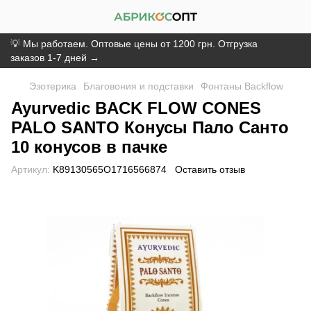
💡 Мы работаем. Оптовые цены от 1200 грн. Отгрузка
заказов 1-7 дней →
Эзотерика
Благовония и подставки
Фонтаны Backflow
Ayurvedic BACK FLOW CONES
PALO SANTO Конусы Пало Санто
10 конусов в пачке
Артикул:
K89130565O1716566874
Оставить отзыв