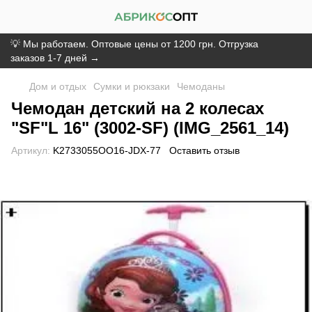
💡 Мы работаем. Оптовые цены от 1200 грн. Отгрузка
заказов 1-7 дней →
Дом и отдых
Сумки и рюкзаки
Чемоданы
Чемодан детский на 2 колесах
"SF"L 16" (3002-SF) (IMG_2561_14)
Артикул:
K2733055OO16-JDX-77
Оставить отзыв