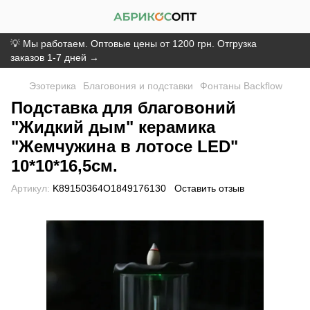
💡 Мы работаем. Оптовые цены от 1200 грн. Отгрузка
заказов 1-7 дней →
Эзотерика
Благовония и подставки
Фонтаны Backflow
Подставка для благовоний
"Жидкий дым" керамика
"Жемчужина в лотосе LED"
10*10*16,5см.
Артикул:
K89150364O1849176130
Оставить отзыв