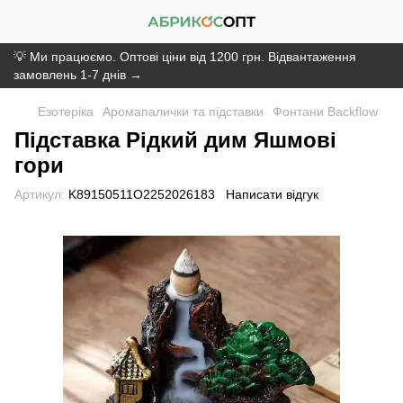
💡 Ми працюємо. Оптові ціни від 1200 грн. Відвантаження
замовлень 1-7 днів →
Езотеріка
Аромапалички та підставки
Фонтани Backflow
Підставка Рідкий дим Яшмові
гори
Артикул:
K89150511O2252026183
Написати відгук