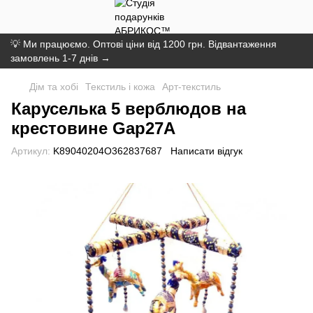
💡 Ми працюємо. Оптові ціни від 1200 грн. Відвантаження
замовлень 1-7 днів →
Дім та хобі
Текстиль і кожа
Арт-текстиль
Каруселька 5 верблюдов на
крестовине Gap27А
Артикул:
K89040204O362837687
Написати відгук